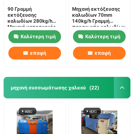
90 Γραμμή
Μηχανή εκτόξευσης
εκτόξευσης
καλωδίων 70mm
καλωδίων 280kg/h
140kg/h Γραμμή
Μηχανή κατασκευής
παραγωγής καλωδίων
καλωδίων PVC με
διαδικτύου
Καλύτερη τιμή
Καλύτερη τιμή
κινητήρα Siemens
επαφή
επαφή
μηχανή συσσωμάτωσης χαλκού
(22)