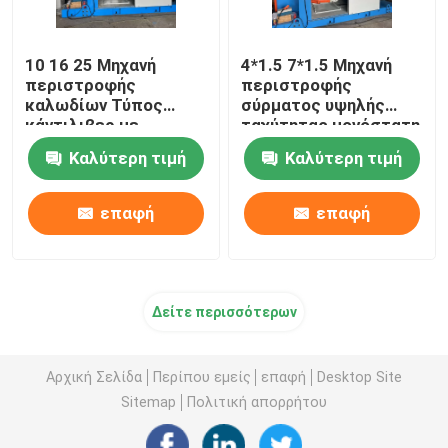
10 16 25 Μηχανή
4*1.5 7*1.5 Μηχανή
περιστροφής
περιστροφής
καλωδίων Τύπος
σύρματος υψηλής
κάντιλιβερ με
ταχύτητας μονόστατη
μετατροπέα Yaskawa
Καλύτερη τιμή
Καλύτερη τιμή
επαφή
επαφή
Δείτε περισσότερων
Αρχική Σελίδα
Περίπου εμείς
επαφή
Desktop Site
Sitemap
Πολιτική απορρήτου