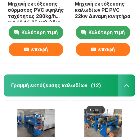
Μηχανή εκτόξευσης
Μηχανή εκτόξευσης
σύρματος PVC υψηλής
καλωδίων PE PVC
ταχύτητας 280kg/h
22kw Δύναμη κινητήρα
για 10 16 25 καλώδιο
Καλύτερη τιμή
Καλύτερη τιμή
επαφή
επαφή
Γραμμή εκτόξευσης καλωδίων
(12)