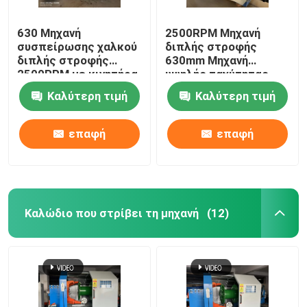
630 Μηχανή
2500RPM Μηχανή
συσπείρωσης χαλκού
διπλής στροφής
διπλής στροφής
630mm Μηχανή
2500RPM με κινητήρα
υψηλής ταχύτητας
Siemens
Καλύτερη τιμή
Καλύτερη τιμή
επαφή
επαφή
Καλώδιο που στρίβει τη μηχανή
(12)