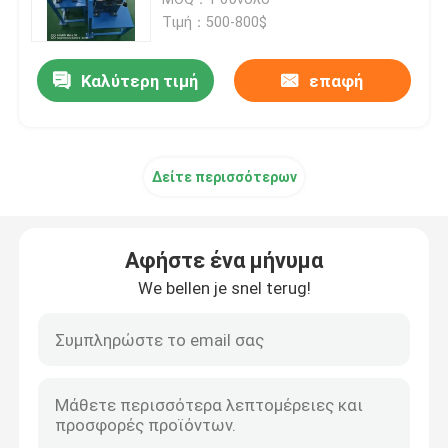
Τιμή：500-800$
Γραμμή εκτόξευσης καλωδίων
Καλύτερη τιμή
επαφή
μηχανή συσσωμάτωσης χαλκού
Δείτε περισσότερων
Καλώδιο που στρίβει τη μηχανή
Μηχανή σύρματος χαλκού
Αφήστε ένα μήνυμα
We bellen je snel terug!
Μηχανή απόκτησης χαλκού
Μηχανή ανύψωσης χαλκού
Μηχανή περιτύλιξης καλωδίων