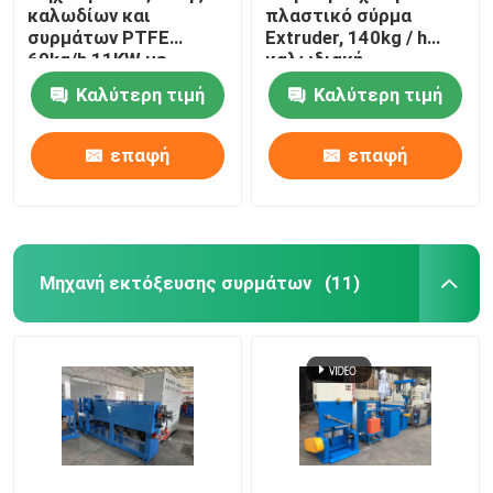
καλωδίων και
πλαστικό σύρμα
συρμάτων PTFE
Extruder, 140kg / h
60kg/h 11KW με
καλωδιακή
κινητήρα Siemens
κατασκευή μηχανή
Καλύτερη τιμή
Καλύτερη τιμή
επαφή
επαφή
Μηχανή εκτόξευσης συρμάτων
(11)