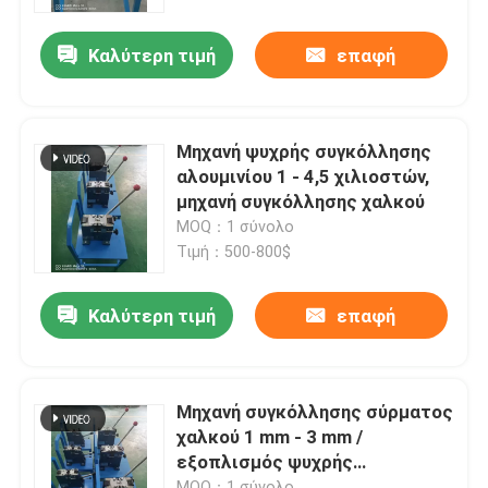
Καλύτερη τιμή
επαφή
Σχετικά με εμάς
Επισκεψή εργοστασίου
Μηχανή ψυχρής συγκόλλησης
αλουμινίου 1 - 4,5 χιλιοστών,
Έλεγχος ποιότητας
μηχανή συγκόλλησης χαλκού
MOQ：1 σύνολο
Τιμή：500-800$
Επικοινωνήστε μαζί μας
Καλύτερη τιμή
επαφή
Ζητήστε μια προσφορά
Μηχανή εκτόξευσης καλωδίων
Μηχανή συγκόλλησης σύρματος
χαλκού 1 mm - 3 mm /
εξοπλισμός ψυχρής
Μηχανή εκτόξευσης συρμάτων
συγκόλλησης
MOQ：1 σύνολο