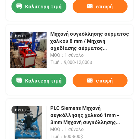
Καλύτερη τιμή
επαφή
Μηχανή συγκόλλησης σύρματος
χαλκού 8 mm / Μηχανή
σχεδίασης σύρματος
συγκόλλησης
MOQ：1 σύνολο
Τιμή：9,000-12,000$
Καλύτερη τιμή
επαφή
Σπίτι
PLC Siemens Μηχανή
συγκόλλησης χαλκού 1mm -
Προϊόντα
3mm Μηχανή συγκόλλησης
ψυχρής πίεσης
MOQ：1 σύνολο
Βίντεο
Τιμή：600-800$