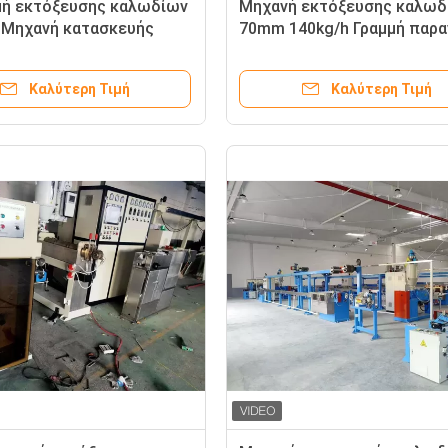
μή εκτόξευσης καλωδίων
Μηχανή εκτόξευσης καλωδ
 Μηχανή κατασκευής
70mm 140kg/h Γραμμή παρ
ν PVC με κινητήρα
καλωδίων διαδικτύου
Καλύτερη Τιμή
Καλύτερη Τιμή