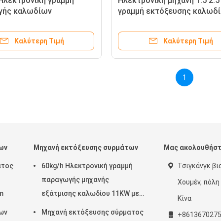
 Ηλεκτρονική γραμμή
Ηλεκτρονική μηχανή 1.5 2.5
γής καλωδίων
γραμμή εκτόξευσης καλωδί
καλώδια PVC
Καλύτερη Τιμή
Καλύτερη Τιμή
1
ων
Μηχανή εκτόξευσης συρμάτων
Μας ακολουθήσ
ατος
60kg/h Ηλεκτρονική γραμμή
Τσιγκάνγκ βι
παραγωγής μηχανής
Χουμέν, πόλη
m
εξάτμισης καλωδίου 11KW με
Κίνα
βαρέλι χάλυβα HC-276
ων
Μηχανή εκτόξευσης σύρματος
+861367027