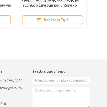
Γραμμή παραγωγής εξόρυξης με
ων για
χαμηλό κάπνισμα και μηδενικό
χαλογόνο 70 για καλώδια 1.5 2.5
Καλύτερη Τιμή
τε
Στείλτε μας μήνυμα
ομηχανία, πόλη
 Ντονγκγκουάν,
5210