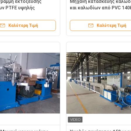
γραμμή εκτόξευσης
Μηχανή κατασκευής καλωδ
ων PTFE υψηλής
και καλωδίων από PVC 140
ασίας καλωδίου
70mm Extruder Machine με
ου 35mm Extruder
κινητήρα Siemens
Καλύτερη Τιμή
Καλύτερη Τιμή