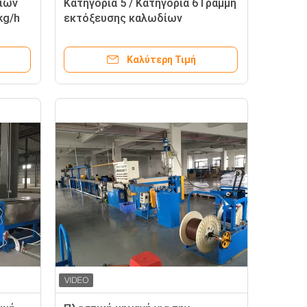
ίων
Κατηγορία 5 / Κατηγορία 6 Γραμμή
kg/h
εκτόξευσης καλωδίων
Διαδικτύου 7.5kw Γραμμή
παραγωγής καλωδίων για
Καλύτερη Τιμή
καλώδια 0.5 0.75