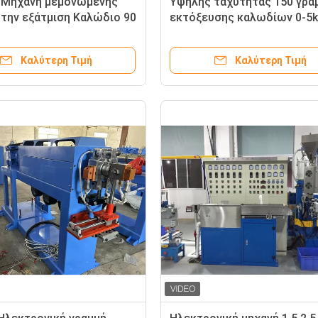
 Μηχανή μεμονωμένης
Υψηλής ταχύτητας 150 γρα
α την εξάτμιση Καλώδιο 90
εκτόξευσης καλωδίων 0-5k
εξάτμισης
/ PE μηχανή εκτόξευσης για 
300
Καλύτερη Τιμή
Καλύτερη Τιμή