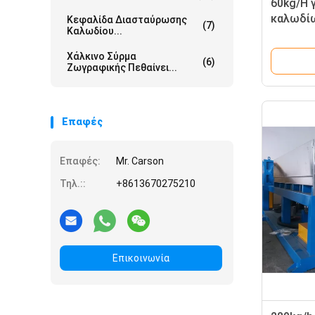
60kg/H 
καλωδί
Κεφαλίδα Διασταύρωσης
(7)
Καλωδίου...
θερμοκρ
τελφλόν
Χάλκινο Σύρμα
(6)
Ζωγραφικής Πεθαίνει...
Επαφές
Επαφές:
Mr. Carson
Τηλ.::
+8613670275210
Επικοινωνία