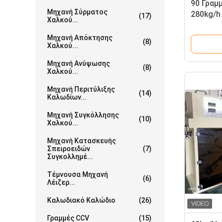
90 Γραμ
Μηχανή Σύρματος
280kg/h
(17)
Χαλκού...
καλωδίω
Siemens
Μηχανή Απόκτησης
(8)
Χαλκού...
Μηχανή Ανύψωσης
(8)
Χαλκού...
Μηχανή Περιτύλιξης
(14)
Καλωδίων...
Μηχανή Συγκόλλησης
(10)
Χαλκού...
Μηχανή Κατασκευής
Σπειροειδών
(7)
Συγκολλημέ...
Τέμνουσα Μηχανή
(6)
Λέιζερ...
Καλωδιακό Καλώδιο
(26)
Γραμμές CCV
(15)