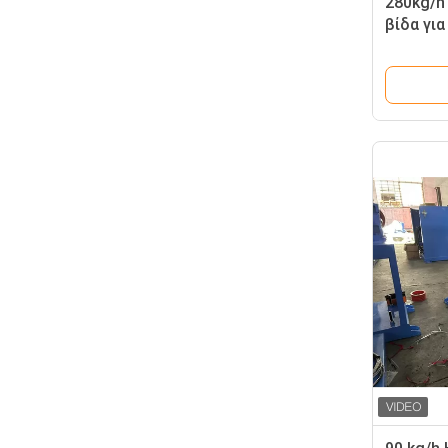
280kg/h
βίδα γι
Μηχανή 