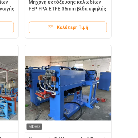
ίων
Μηχανή εκτόξευσης καλωδίων
αγωγής
FEP FPA ETFE 35mm βίδα υψηλής
απόδοσης εκτόξευσης καλωδίων
Καλύτερη Τιμή