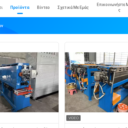
Επικοινωνήστε 
τι
Προϊόντα
Βίντεο
Σχετικά Με Εμάς
Σ
ων