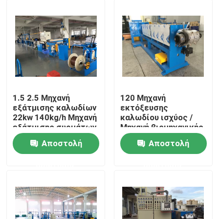
1.5 2.5 Μηχανή
120 Μηχανή
εξάτμισης καλωδίων
εκτόξευσης
22kw 140kg/h Μηχανή
καλωδίου ισχύος /
εξάτμισης συρμάτων
Μηχανή βιομηχανικής
εκτόξευσης
Αποστολή
Αποστολή
Σπίτι
ερώτησης
ερώτησης
Προϊόντα
Βίντεο