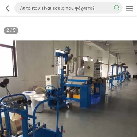
2
/
5