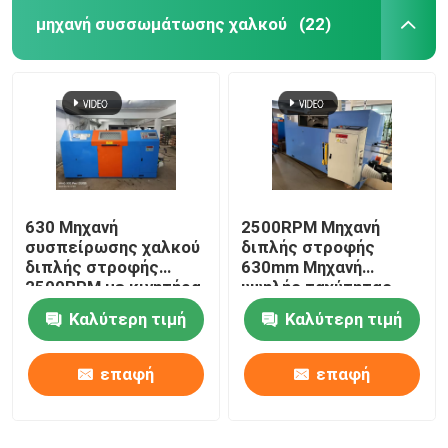
μηχανή συσσωμάτωσης χαλκού
(22)
630 Μηχανή
2500RPM Μηχανή
συσπείρωσης χαλκού
διπλής στροφής
διπλής στροφής
630mm Μηχανή
2500RPM με κινητήρα
υψηλής ταχύτητας
Siemens
Καλύτερη τιμή
Καλύτερη τιμή
επαφή
επαφή