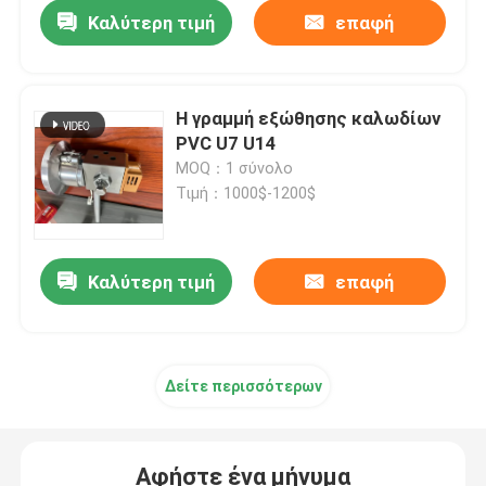
Καλύτερη τιμή
επαφή
Η γραμμή εξώθησης καλωδίων
PVC U7 U14
MOQ：1 σύνολο
Τιμή：1000$-1200$
Καλύτερη τιμή
επαφή
Σπίτι
Δείτε περισσότερων
Προϊόντα
Αφήστε ένα μήνυμα
Βίντεο