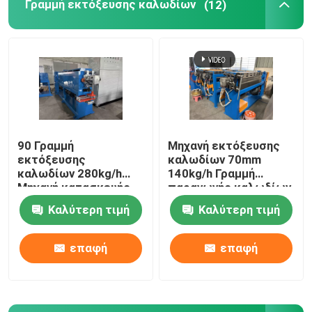
Γραμμή εκτόξευσης καλωδίων
(12)
90 Γραμμή
Μηχανή εκτόξευσης
εκτόξευσης
καλωδίων 70mm
καλωδίων 280kg/h
140kg/h Γραμμή
Μηχανή κατασκευής
παραγωγής καλωδίων
καλωδίων PVC με
διαδικτύου
Καλύτερη τιμή
Καλύτερη τιμή
κινητήρα Siemens
επαφή
επαφή