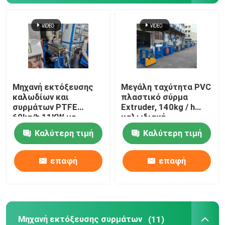
Γραμμή εκτόξευσης καλωδίων
μηχανή συσσωμάτωσης χαλκού
Μηχανή εκτόξευσης
Μεγάλη ταχύτητα PVC
Καλώδιο που στρίβει τη μηχανή
καλωδίων και
πλαστικό σύρμα
συρμάτων PTFE
Extruder, 140kg / h
60kg/h 11KW με
καλωδιακή
Μηχανή σύρματος χαλκού
κινητήρα Siemens
κατασκευή μηχανή
Καλύτερη τιμή
Καλύτερη τιμή
Μηχανή απόκτησης χαλκού
επαφή
επαφή
Μηχανή ανύψωσης χαλκού
Μηχανή περιτύλιξης καλωδίων
Μηχανή εκτόξευσης συρμάτων
(11)