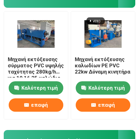
Μηχανή συγκόλλησης χαλκού
Μηχανή κατασκευής σπειροειδών συγκολλημένων σ
Τέμνουσα μηχανή λέιζερ
Μηχανή εκτόξευσης
Μηχανή εκτόξευσης
σύρματος PVC υψηλής
καλωδίων PE PVC
ταχύτητας 280kg/h
22kw Δύναμη κινητήρα
Καλωδιακό καλώδιο
για 10 16 25 καλώδιο
Καλύτερη τιμή
Καλύτερη τιμή
Γραμμές CCV
επαφή
επαφή
Κεφαλίδα διασταύρωσης καλωδίου
Χάλκινο σύρμα ζωγραφικής πεθαίνει