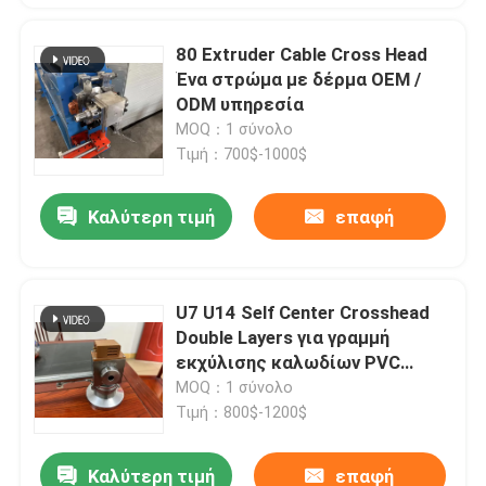
80 Extruder Cable Cross Head
Ένα στρώμα με δέρμα OEM /
ODM υπηρεσία
MOQ：1 σύνολο
Τιμή：700$-1000$
Καλύτερη τιμή
επαφή
U7 U14 Self Center Crosshead
Double Layers για γραμμή
εκχύλισης καλωδίων PVC
50mm 70mm 80mm
MOQ：1 σύνολο
Τιμή：800$-1200$
Καλύτερη τιμή
επαφή