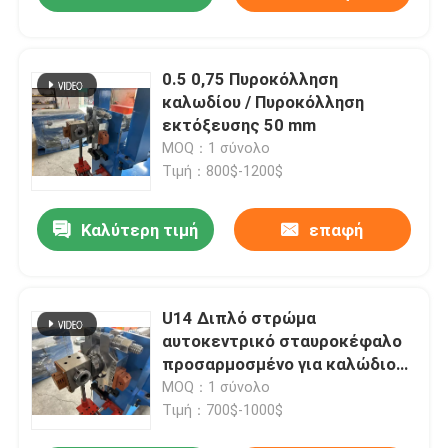
0.5 0,75 Πυροκόλληση
καλωδίου / Πυροκόλληση
εκτόξευσης 50 mm
MOQ：1 σύνολο
Τιμή：800$-1200$
Καλύτερη τιμή
επαφή
U14 Διπλό στρώμα
αυτοκεντρικό σταυροκέφαλο
προσαρμοσμένο για καλώδιο
PVC
MOQ：1 σύνολο
Τιμή：700$-1000$