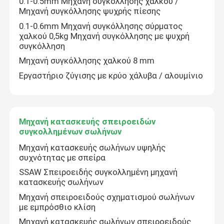
0.1-0.5mm Μηχανή συγκόλλησης χαλκού /
Μηχανή συγκόλλησης ψυχρής πίεσης
Μηχανή συγκόλλησης χαλκού
0.1-0.6mm Μηχανή συγκόλλησης σύρματος
χαλκού 0,5kg Μηχανή συγκόλλησης με ψυχρή
συγκόλληση
Μηχανή κατασκευής σπειροειδών συγκολλημένων σ
Μηχανή συγκόλλησης χαλκού 8 mm
Εργαστήριο ζύγισης με κρύο χάλυβα / αλουμίνιο
Τέμνουσα μηχανή λέιζερ
Καλωδιακό καλώδιο
Μηχανή κατασκευής σπειροειδών
συγκολλημένων σωλήνων
Μηχανή κατασκευής σωλήνων υψηλής
Γραμμές CCV
συχνότητας με σπείρα
SSAW Σπειροειδής συγκολλημένη μηχανή
κατασκευής σωλήνων
Κεφαλίδα διασταύρωσης καλωδίου
Μηχανή σπειροειδούς σχηματισμού σωλήνων
με εμπρόσθιο κλίση
Χάλκινο σύρμα ζωγραφικής πεθαίνει
Μηχανή κατασκευής σωλήνων σπειροειδούς