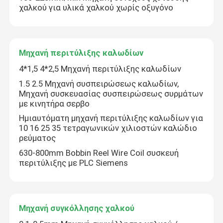
χαλκού για υλικά χαλκού χωρίς οξυγόνο
Γραμμή εκτόξευσης καλωδίων
Μηχανή περιτύλιξης καλωδίων
μηχανή συσσωμάτωσης χαλκού
4*1,5 4*2,5 Μηχανή περιτύλιξης καλωδίων
1.5 2.5 Μηχανή συσπειρώσεως καλωδίων,
Καλώδιο που στρίβει τη μηχανή
Μηχανή συσκευασίας συσπειρώσεως συρμάτων
με κινητήρα σερβο
Ημιαυτόματη μηχανή περιτύλιξης καλωδίων για
Μηχανή σύρματος χαλκού
10 16 25 35 τετραγωνικών χιλιοστών καλώδιο
ρεύματος
Μηχανή απόκτησης χαλκού
630-800mm Bobbin Reel Wire Coil συσκευή
περιτύλιξης με PLC Siemens
Μηχανή ανύψωσης χαλκού
Μηχανή συγκόλλησης χαλκού
Μηχανή περιτύλιξης καλωδίων