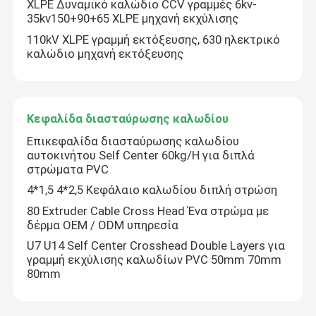
We bellen je snel terug!
XLPE Δυναμικό καλώδιο CCV γραμμές 6kv-
35kv150+90+65 XLPE μηχανή εκχύλισης
110kV XLPE γραμμή εκτόξευσης, 630 ηλεκτρικό
καλώδιο μηχανή εκτόξευσης
Κεφαλίδα διασταύρωσης καλωδίου
Επικεφαλίδα διασταύρωσης καλωδίου
αυτοκινήτου Self Center 60kg/H για διπλά
στρώματα PVC
4*1,5 4*2,5 Κεφάλαιο καλωδίου διπλή στρώση
80 Extruder Cable Cross Head Ένα στρώμα με
δέρμα OEM / ODM υπηρεσία
υποβολή
U7 U14 Self Center Crosshead Double Layers για
γραμμή εκχύλισης καλωδίων PVC 50mm 70mm
80mm