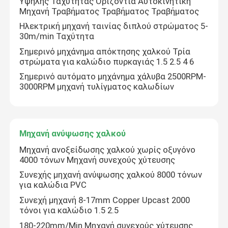
Υψηλής Ταχύτητας Οριζόντια Αυτοκινητική
Μηχανή Τραβήματος Τραβήματος Τραβήματος
Ηλεκτρική μηχανή ταινίας διπλού στρώματος 5-
Σχετικά με εμάς
30m/min Ταχύτητα
Σημερινό μηχάνημα απόκτησης χαλκού Τρία
Επισκεψή εργοστασίου
στρώματα για καλώδιο πυρκαγιάς 1.5 2.5 4 6
Σημερινό αυτόματο μηχάνημα χάλυβα 2500RPM-
3000RPM μηχανή τυλίγματος καλωδίων
Έλεγχος ποιότητας
Επικοινωνήστε μαζί μας
Μηχανή ανύψωσης χαλκού
Μηχανή ανοξείδωσης χαλκού χωρίς οξυγόνο
Ζητήστε μια προσφορά
4000 τόνων Μηχανή συνεχούς χύτευσης
Συνεχής μηχανή ανύψωσης χαλκού 8000 τόνων
για καλώδια PVC
Μηχανή εκτόξευσης καλωδίων
Συνεχή μηχανή 8-17mm Copper Upcast 2000
τόνοι για καλώδιο 1.5 2.5
Μηχανή εκτόξευσης συρμάτων
180-220mm/Min Μηχανή συνεχούς χύτευσης