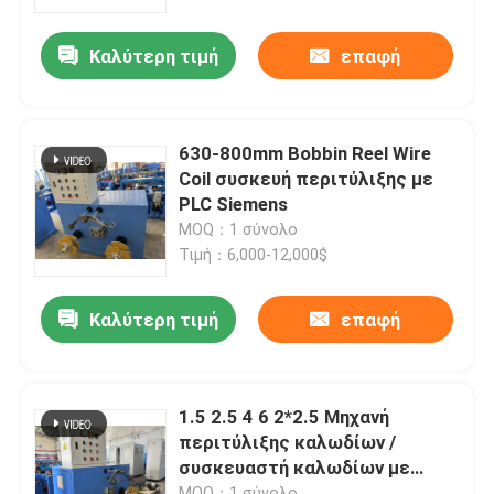
Καλύτερη τιμή
επαφή
Σχετικά με εμάς
Επισκεψή εργοστασίου
630-800mm Bobbin Reel Wire
Coil συσκευή περιτύλιξης με
Έλεγχος ποιότητας
PLC Siemens
MOQ：1 σύνολο
Τιμή：6,000-12,000$
Επικοινωνήστε μαζί μας
Καλύτερη τιμή
επαφή
Ζητήστε μια προσφορά
Μηχανή εκτόξευσης καλωδίων
1.5 2.5 4 6 2*2.5 Μηχανή
περιτύλιξης καλωδίων /
συσκευαστή καλωδίων με
Μηχανή εκτόξευσης συρμάτων
σερβοκινητήρα
MOQ：1 σύνολο