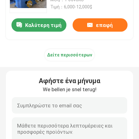
Τιμή：6,000-12,000$
Γραμμή εκτόξευσης καλωδίων
Καλύτερη τιμή
επαφή
μηχανή συσσωμάτωσης χαλκού
Δείτε περισσότερων
Καλώδιο που στρίβει τη μηχανή
Μηχανή σύρματος χαλκού
Αφήστε ένα μήνυμα
We bellen je snel terug!
Μηχανή απόκτησης χαλκού
Μηχανή ανύψωσης χαλκού
Μηχανή περιτύλιξης καλωδίων