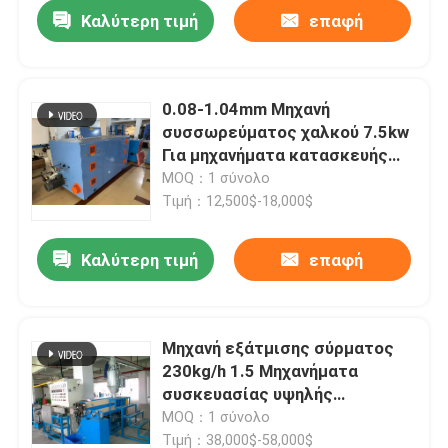
Καλύτερη τιμή
επαφή
0.08-1.04mm Μηχανή
συσσωρεύματος χαλκού 7.5kw
Για μηχανήματα κατασκευής
καλωδίων
MOQ：1 σύνολο
Τιμή：12,500$-18,000$
Καλύτερη τιμή
επαφή
Σπίτι
Μηχανή εξάτμισης σύρματος
230kg/h 1.5 Μηχανήματα
Προϊόντα
συσκευασίας υψηλής
ταχύτητας
MOQ：1 σύνολο
Βίντεο
Τιμή：38,000$-58,000$