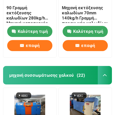
90 Γραμμή
Μηχανή εκτόξευσης
εκτόξευσης
καλωδίων 70mm
καλωδίων 280kg/h
140kg/h Γραμμή
Μηχανή κατασκευής
παραγωγής καλωδίων
καλωδίων PVC με
διαδικτύου
Καλύτερη τιμή
Καλύτερη τιμή
κινητήρα Siemens
επαφή
επαφή
μηχανή συσσωμάτωσης χαλκού
(22)