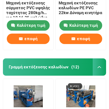
Μηχανή εκτόξευσης
Μηχανή εκτόξευσης
σύρματος PVC υψηλής
καλωδίων PE PVC
ταχύτητας 280kg/h
22kw Δύναμη κινητήρα
για 10 16 25 καλώδιο
Καλύτερη τιμή
Καλύτερη τιμή
επαφή
επαφή
Γραμμή εκτόξευσης καλωδίων
(12)