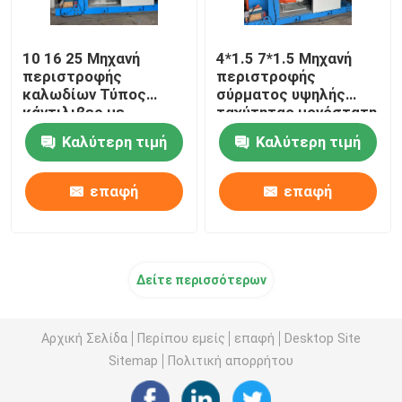
10 16 25 Μηχανή
4*1.5 7*1.5 Μηχανή
περιστροφής
περιστροφής
καλωδίων Τύπος
σύρματος υψηλής
κάντιλιβερ με
ταχύτητας μονόστατη
μετατροπέα Yaskawa
Καλύτερη τιμή
Καλύτερη τιμή
επαφή
επαφή
Δείτε περισσότερων
Αρχική Σελίδα
Περίπου εμείς
επαφή
Desktop Site
Sitemap
Πολιτική απορρήτου