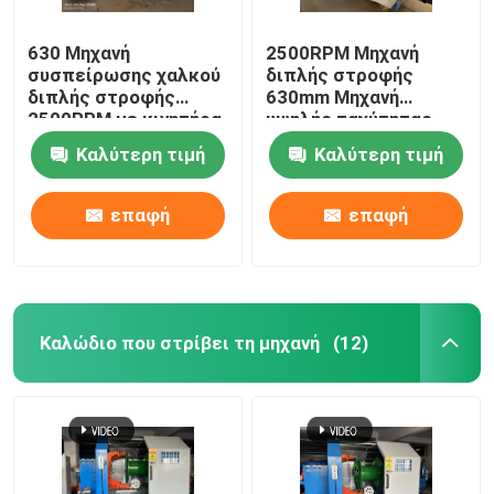
630 Μηχανή
2500RPM Μηχανή
συσπείρωσης χαλκού
διπλής στροφής
διπλής στροφής
630mm Μηχανή
2500RPM με κινητήρα
υψηλής ταχύτητας
Siemens
Καλύτερη τιμή
Καλύτερη τιμή
επαφή
επαφή
Καλώδιο που στρίβει τη μηχανή
(12)