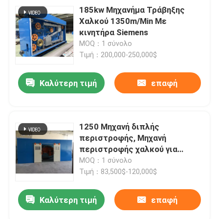
185kw Μηχανήμα Τράβηξης
Χαλκού 1350m/Min Με
κινητήρα Siemens
MOQ：1 σύνολο
Τιμή：200,000-250,000$
Καλύτερη τιμή
επαφή
1250 Μηχανή διπλής
περιστροφής, Μηχανή
περιστροφής χαλκού για
καλώδια επικοινωνίας
MOQ：1 σύνολο
Τιμή：83,500$-120,000$
Καλύτερη τιμή
επαφή