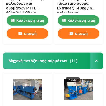
καλωδίων και
πλαστικό σύρμα
συρμάτων PTFE
Extruder, 140kg / h
60kg/h 11KW με
καλωδιακή
κινητήρα Siemens
κατασκευή μηχανή
Καλύτερη τιμή
Καλύτερη τιμή
επαφή
επαφή
Μηχανή εκτόξευσης συρμάτων
(11)