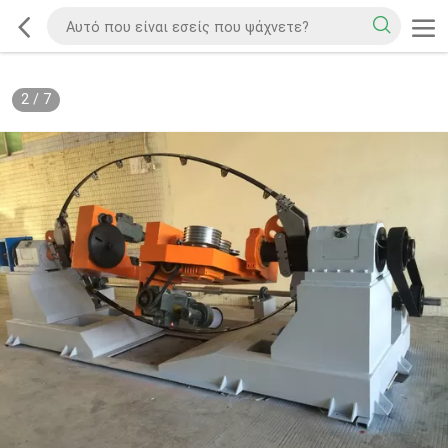
2
/
7