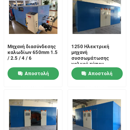
Μηχανή διασύνδεσης
1250 Ηλεκτρική
καλωδίων 650mm 1.5
μηχανή
/ 2.5 / 4 / 6
συσσωμάτωσης
χαλκού τύπου
καλωδίου με
Αποστολή
Αποστολή
μονοτροπία
ερώτησης
ερώτησης
Σπίτι
Προϊόντα
Βίντεο