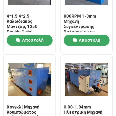
Σχετικά με εμάς
4*1.5 4*2.5
800RPM 1-3mm
Καλωδιακός
Μηχανή
Μαντζερ, 1250
Συγκέντρωσης
Επισκεψή εργοστασίου
Double Twist
Χαλκού για την
Μαντζερ με NSK Bear
κατασκευή σύρματος
Αποστολή
Αποστολή
/ καλωδίου
Έλεγχος ποιότητας
ερώτησης
ερώτησης
Επικοινωνήστε μαζί μας
Ζητήστε μια προσφορά
Μηχανή εκτόξευσης καλωδίων
Χονγκλί Μηχανή
0.08-1.04mm
Κουμπώματος
Ηλεκτρική Μηχανή
Μηχανή εκτόξευσης συρμάτων