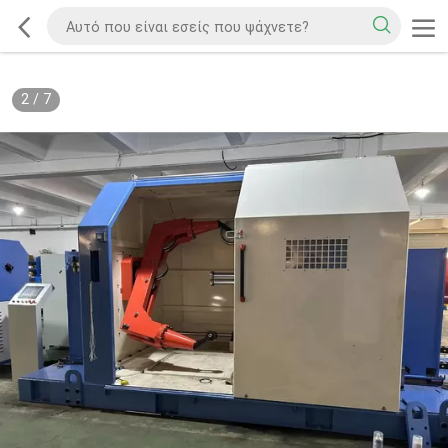
2
/
7