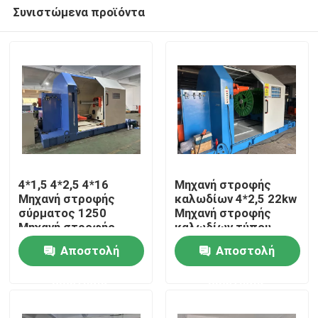
Συνιστώμενα προϊόντα
4*1,5 4*2,5 4*16
Μηχανή στροφής
Μηχανή στροφής
καλωδίων 4*2,5 22kw
σύρματος 1250
Μηχανή στροφής
Σπίτι
Μηχανή στροφής
καλωδίων τύπου
ανυψωτήρα
ανθρακούχο
Αποστολή
Αποστολή
Προϊόντα
ερώτησης
ερώτησης
Βίντεο