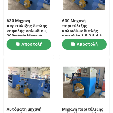
Σχετικά με εμάς
630 Μηχανή
630 Μηχανή
περιτύλιξης διπλής
περιτύλιξης
Επισκεψή εργοστασίου
κεφαλής καλωδίου,
καλωδίων διπλής
200m/min Μηχανή
κεφαλής 1.5 2.5 4 6
αυτοματοποίησης
Εξοπλισμός
Αποστολή
Αποστολή
καλωδίου
περιτύλιξης
Έλεγχος ποιότητας
συρματόπλεγματος
ερώτησης
ερώτησης
Επικοινωνήστε μαζί μας
Ζητήστε μια προσφορά
Μηχανή εκτόξευσης καλωδίων
Αυτόματη μηχανή
Μηχανή περιτύλιξης
Μηχανή εκτόξευσης συρμάτων