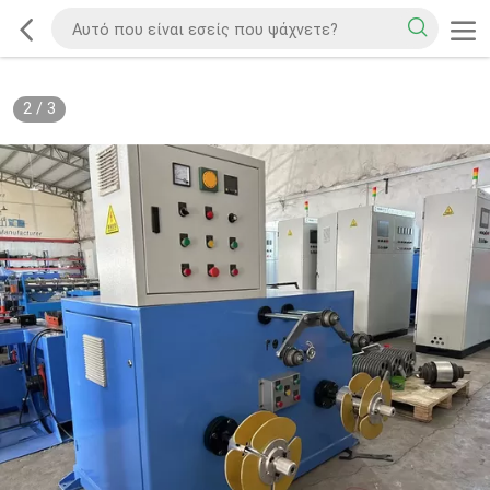
2
/
3