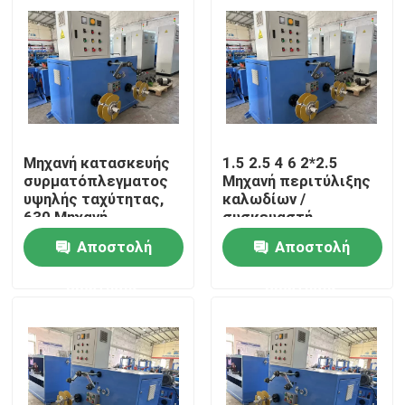
Μηχανή κατασκευής
1.5 2.5 4 6 2*2.5
συρματόπλεγματος
Μηχανή περιτύλιξης
υψηλής ταχύτητας,
καλωδίων /
630 Μηχανή
συσκευαστή
κατασκευής
καλωδίων με
Αποστολή
Αποστολή
συρματόπλεγματος
σερβοκινητήρα
διπλής κεφαλής
Σπίτι
ερώτησης
ερώτησης
Προϊόντα
Βίντεο