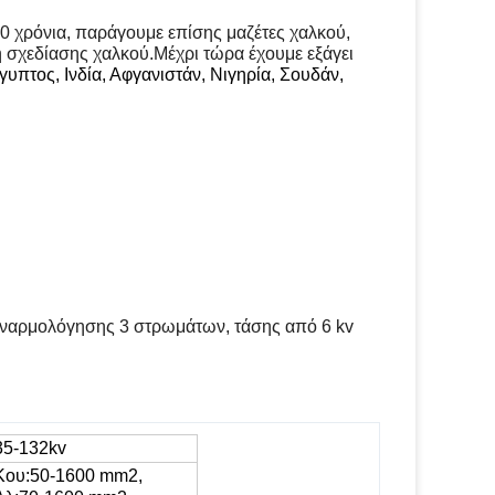
0 χρόνια, παράγουμε επίσης μαζέτες χαλκού,
σχεδίασης χαλκού.Μέχρι τώρα έχουμε εξάγει
ίγυπτος, Ινδία, Αφγανιστάν, Νιγηρία, Σουδάν,
υναρμολόγησης 3 στρωμάτων, τάσης από 6 kv
35-132kv
Κου:
50
-
160
0 mm2,