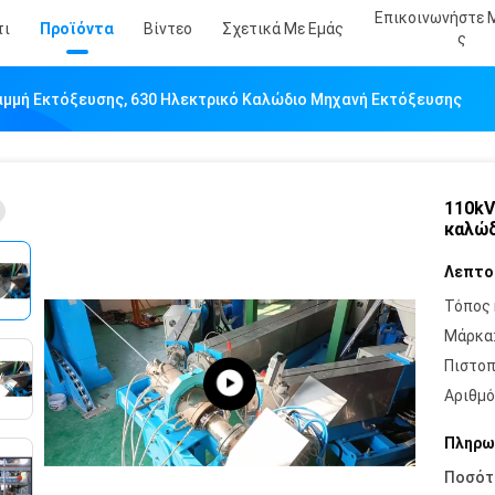
Επικοινωνήστε 
τι
Προϊόντα
Βίντεο
Σχετικά Με Εμάς
Σ
αμμή Εκτόξευσης, 630 Ηλεκτρικό Καλώδιο Μηχανή Εκτόξευσης
110kV
καλώδ
Λεπτο
Τόπος 
Μάρκα
Πιστοπ
Αριθμό
Πληρω
Ποσότ