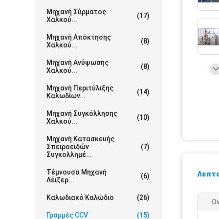
Μηχανή Σύρματος
(17)
Χαλκού...
Μηχανή Απόκτησης
(8)
Χαλκού...
Μηχανή Ανύψωσης
(8)
Χαλκού...
Μηχανή Περιτύλιξης
(14)
Καλωδίων...
Μηχανή Συγκόλλησης
(10)
Χαλκού...
Μηχανή Κατασκευής
Σπειροειδών
(7)
Συγκολλημέ...
Τέμνουσα Μηχανή
Λεπτο
(6)
Λέιζερ...
Καλωδιακό Καλώδιο
(26)
Ο
Γραμμές CCV
(15)