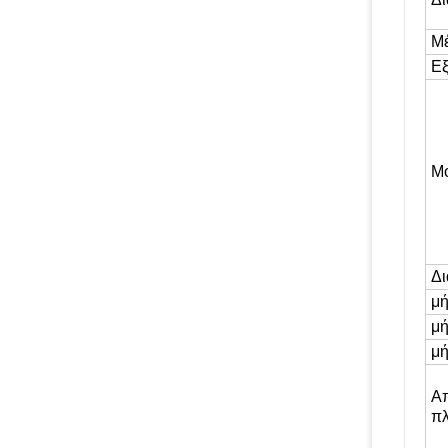
Μέ
Εξ
Μ
Δι
μή
μή
μή
Απ
πλ