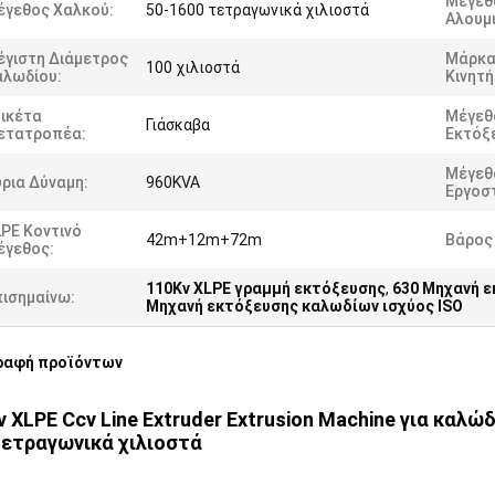
Μέγεθ
έγεθος Χαλκού:
50-1600 τετραγωνικά χιλιοστά
Αλουμι
έγιστη Διάμετρος
Μάρκα
100 χιλιοστά
αλωδίου:
Κινητή
τικέτα
Μέγεθ
Γιάσκαβα
ετατροπέα:
Εκτόξ
Μέγεθ
ρια Δύναμη:
960KVA
Εργοσ
PE Κοντινό
42m+12m+72m
Βάρος
έγεθος:
110Kv XLPE γραμμή εκτόξευσης
,
630 Μηχανή ε
πισημαίνω:
Μηχανή εκτόξευσης καλωδίων ισχύος ISO
ραφή προϊόντων
 XLPE Ccv Line Extruder Extrusion Machine για καλώ
τετραγωνικά χιλιοστά