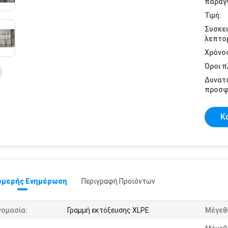
παραγγ
Τιμή:
Συσκε
λεπτομ
Χρόνο
Όροι 
Δυνατ
προσφ
Κ
μερής Ενημέρωση
Περιγραφή Προϊόντων
νομασία:
Γραμμή εκτόξευσης XLPE
Μέγεθ