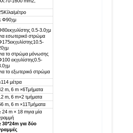
Αλ:
7
0-
160
0 mm2
,
25
Κίλα/μέτρο
≤ Φ
90
χμ
Φ
80
εκχυλίστης
0.
5
-
3.0
χμ
για
εσωτερικό στρώμα
Φ1
75
εκχυλίστης
10.5
-
20
χμ
για το στρώμα μόνωσης
Φ
10
0 εκχυλίστης
0.5
-
3.0
χμ
για το εξωτερικό στρώμα
≥
114 μέτρα
42 m, 6 m ×
6
Τμήματα
12 m, 6 m×2 τμήματα
66 m, 6 m ×
11
Τμήματα
≥ 24 m × 18 m
για μία
γραμμή
≥ 30*24m για δύο
γραμμές