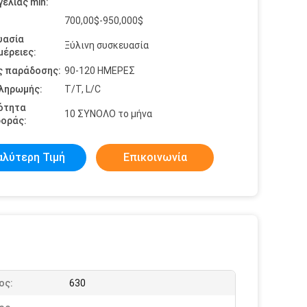
ελίας min:
700,00$-950,000$
υασία
Ξύλινη συσκευασία
έρειες:
ς παράδοσης:
90-120 ΗΜΕΡΕΣ
πληρωμής:
T/T, L/C
ότητα
10 ΣΥΝΟΛΟ το μήνα
οράς:
αλύτερη Τιμή
Επικοινωνία
ος:
630