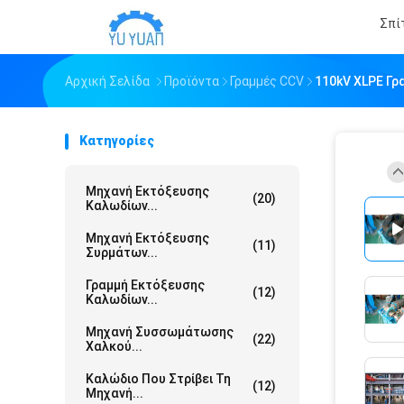
Σπί
Αρχική Σελίδα
Προϊόντα
Γραμμές CCV
110kV XLPE Γρ
Κατηγορίες
Μηχανή Εκτόξευσης
(20)
Καλωδίων...
Μηχανή Εκτόξευσης
(11)
Συρμάτων...
Γραμμή Εκτόξευσης
(12)
Καλωδίων...
Μηχανή Συσσωμάτωσης
(22)
Χαλκού...
Καλώδιο Που Στρίβει Τη
(12)
Μηχανή...