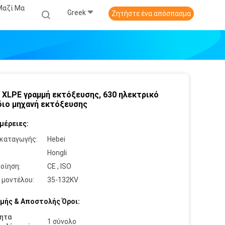
Μαζί Μα
Greek
Ζητήστε ένα απόσπασμα
 XLPE γραμμή εκτόξευσης, 630 ηλεκτρικό
ιο μηχανή εκτόξευσης
μέρειες:
καταγωγής:
Hebei
:
Hongli
οίηση:
CE , ISO
 μοντέλου:
35-132KV
μής & Αποστολής Όροι:
ητα
1 σύνολο