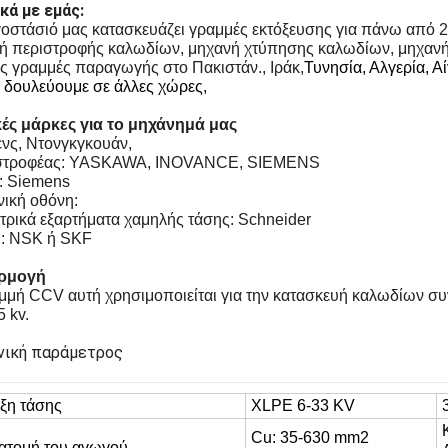
κά με εμάς:
γοστάσιό μας κατασκευάζει γραμμές εκτόξευσης για πάνω από 2
ή περιστροφής καλωδίων, μηχανή χτύπησης καλωδίων, μηχανή 
ές γραμμές παραγωγής στο Πακιστάν., Ιράκ,
Τυνησία, Αλγερία, Α
 δουλεύουμε σε άλλες χώρες,
ές μάρκες για το μηχάνημά μας
ενς, Ντονγκγκουάν,
ιστροφέας: YASKAWA, INOVANCE, SIEMENS
: Siemens
νική οθόνη:
κτρικά εξαρτήματα χαμηλής τάσης: Schneider
η: NSK ή SKF
ρμογή
μμή CCV αυτή χρησιμοποιείται για την κατασκευή καλωδίων σ
 kv.
νική παράμετρος
ξη τάσης
XLPE 6-33 KV
Cu: 35-630 mm2
ατομή του αγωγού