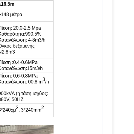
≥
16.5m
≥
148 μέτρα
Πίεση:
20,0-2,5 Mpa
Καθαρότητα
:
990,5%
Κατανάλωση:
4-
8
m3/h
Όγκος δεξαμενής
N2:
8
m3
Πίεση
:
0.
4
-
0.6
MPa
Κατανάλωση
:15
m3/h
Πίεση: 0,6-0,8MPa
3
Κατανάλωση
:
00,8 m
/h
900
kVA (η τάση ισχύος:
380V, 50HZ
2
2
3*
240
χμ
, 3*240mm