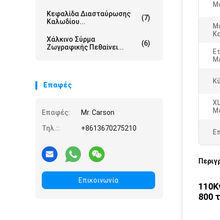
Μ
Κεφαλίδα Διασταύρωσης
(7)
Καλωδίου...
Μ
Κ
Χάλκινο Σύρμα
(6)
Ζωγραφικής Πεθαίνει...
Ε
Μ
Κύ
Επαφές
XL
Μ
Επαφές:
Mr. Carson
Τηλ.::
+8613670275210
Ε
Περιγ
Επικοινωνία
110Kv
800 