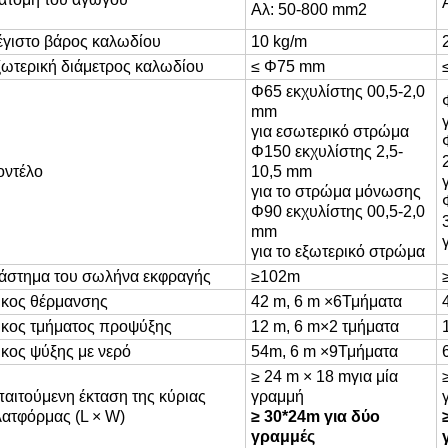
Αλ: 50-800 mm2
γιστο βάρος καλωδίου
10 kg/m
ωτερική διάμετρος καλωδίου
≤ Φ75 mm
Φ65 εκχυλίστης
00,5-2,0
mm
για
εσωτερικό στρώμα
Φ150 εκχυλίστης 2,5-
οντέλο
10,5 mm
για το στρώμα μόνωσης
Φ90 εκχυλίστης
00,5-2,0
mm
για το εξωτερικό στρώμα
άστημα του σωλήνα εκφραγής
≥
1
02
m
κος θέρμανσης
42 m, 6 m ×
6
Τμήματα
κος τμήματος προψύξης
12 m, 6 m×2 τμήματα
κος ψύξης με νερό
54
m, 6 m ×
9
Τμήματα
≥ 24 m × 18 m
για μία
αιτούμενη έκταση της κύριας
γραμμή
ατφόρμας (L × W)
≥ 30*24m για δύο
γραμμές