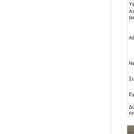
Υψ
Απ
(κ
Αέ
Νε
Σ
Εγ
Δύ
εν