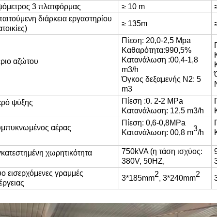
όμετρος 3 πλατφόρμας
≥ 10 m
αιτούμενη διάρκεια εργαστηρίου
≥ 1
35
m
ατοικίες)
Πίεση:
20,0-2,5 Mpa
Καθαρότητα
:
990,5%
Κατανάλωση
:
00,4-1,8
ριο αζώτου
m3/h
Όγκος δεξαμενής N2: 5
m3
Πίεση
:
0. 2-2 MPa
ρό ψύξης
Κατανάλωση: 12,5 m3/h
Πίεση: 0,6-0,8MPa
υμπυκνωμένος αέρας
3
Κατανάλωση
:
00,8 m
/h
750
kVA (η τάση ισχύος:
κατεστημένη χωρητικότητα
380V, 50HZ
,
ο εισερχόμενες γραμμές
2
2
3*185mm
, 3*240mm
έργειας