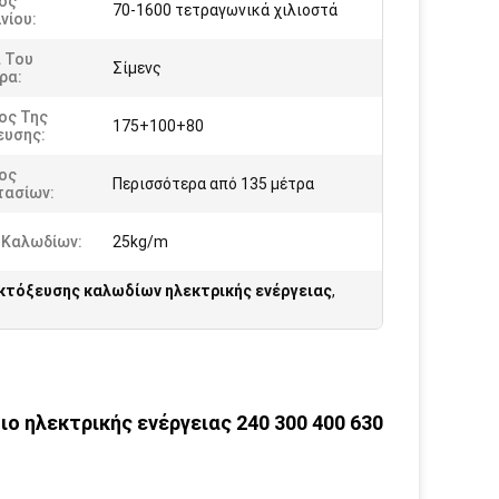
ος
70-1600 τετραγωνικά χιλιοστά
νίου:
 Του
Σίμενς
ρα:
ος Της
175+100+80
ευσης:
ος
Περισσότερα από 135 μέτρα
τασίων:
 Καλωδίων:
25kg/m
κτόξευσης καλωδίων ηλεκτρικής ενέργειας
,
διο ηλεκτρικής ενέργειας 240 300 400 630