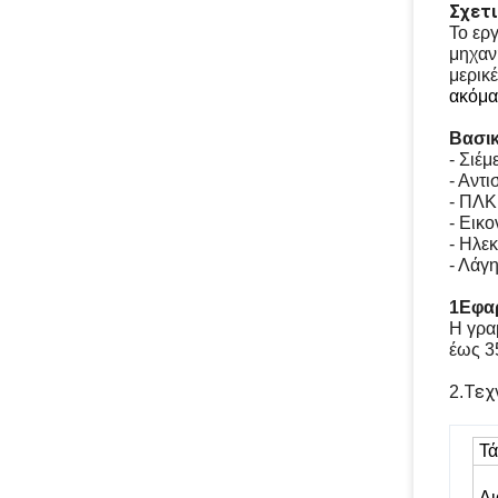
Σχετι
Το ερ
μηχαν
μερικ
ακόμα
Βασικ
- Σιέμ
- Αντ
- ΠΛΚ
- Εικο
- Ηλε
- Λάγ
1Εφα
Η γρα
έως 35
Τεχ
2.
Τά
Δι