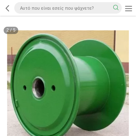
2
/
5