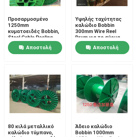
Σχετικά με εμάς
Προσαρμοσμένο
Υψηλής ταχύτητας
1250mm
καλώδιο Bobbin
κυματοειδές Bobbin,
300mm Wire Reel
Επισκεψή εργοστασίου
Steel Cable Reeling
Drum για το σύρμα
Drum
μηχανή σχεδίασης
Αποστολή
Αποστολή
Έλεγχος ποιότητας
ερώτησης
ερώτησης
Επικοινωνήστε μαζί μας
Ζητήστε μια προσφορά
Μηχανή εκτόξευσης καλωδίων
80 κιλά μεταλλικό
Άδειο καλώδιο
καλώδιο τύμπανο,
Bobbin 1000mm
Μηχανή εκτόξευσης συρμάτων