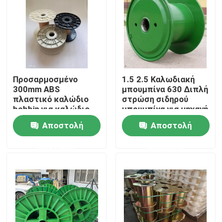
Προσαρμοσμένο
1.5 2.5 Καλωδιακή
300mm ABS
μπουμπίνα 630 Διπλή
πλαστικό καλώδιο
στρώση σιδηρού
bobbin για καλώδιο
μπουμπίνα για μηχανή
κατασκευής μηχανή
ομαδοποίησης
Αποστολή
Αποστολή
ερώτησης
ερώτησης
Σπίτι
Προϊόντα
Βίντεο