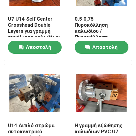
Σχετικά με εμάς
U7 U14 Self Center
0.5 0,75
Crosshead Double
Πυροκόλληση
Layers για γραμμή
καλωδίου /
Επισκεψή εργοστασίου
εκχύλισης καλωδίων
Πυροκόλληση
PVC 50mm 70mm
εκτόξευσης 50 mm
Αποστολή
Αποστολή
80mm
Έλεγχος ποιότητας
ερώτησης
ερώτησης
Επικοινωνήστε μαζί μας
Ζητήστε μια προσφορά
Μηχανή εκτόξευσης καλωδίων
U14 Διπλό στρώμα
Η γραμμή εξώθησης
αυτοκεντρικό
καλωδίων PVC U7
Μηχανή εκτόξευσης συρμάτων