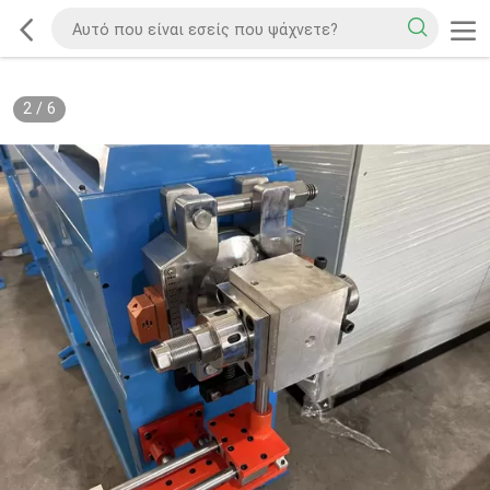
2
/
6