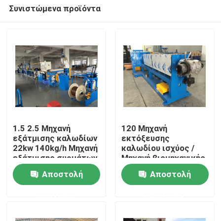
Συνιστώμενα προϊόντα
1.5 2.5 Μηχανή
120 Μηχανή
εξάτμισης καλωδίων
εκτόξευσης
22kw 140kg/h Μηχανή
καλωδίου ισχύος /
Σπίτι
εξάτμισης συρμάτων
Μηχανή βιομηχανικής
εκτόξευσης
Αποστολή
Αποστολή
Προϊόντα
ερώτησης
ερώτησης
Βίντεο