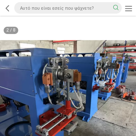
2
/
8