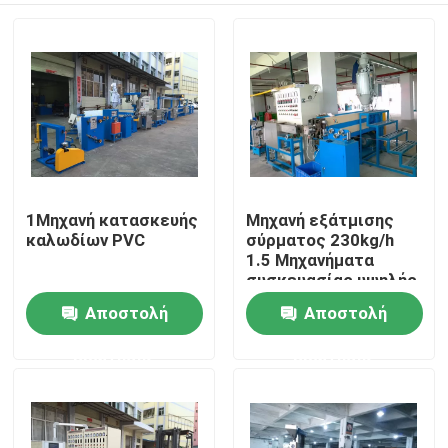
1Μηχανή κατασκευής
Μηχανή εξάτμισης
καλωδίων PVC
σύρματος 230kg/h
1.5 Μηχανήματα
συσκευασίας υψηλής
ταχύτητας
Αποστολή
Αποστολή
Σπίτι
ερώτησης
ερώτησης
Προϊόντα
Βίντεο