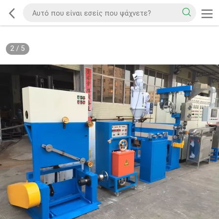
2
/
5