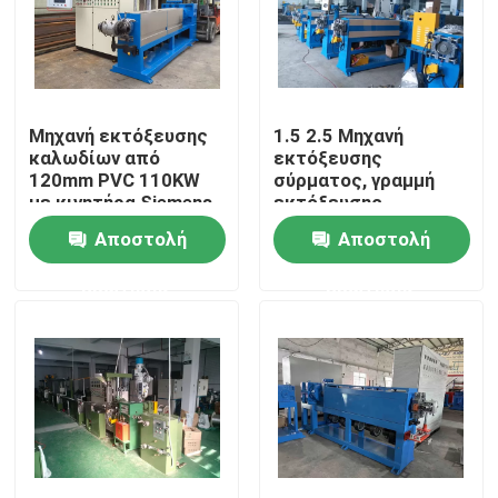
Σχετικά με εμάς
Επισκεψή εργοστασίου
Μηχανή εκτόξευσης
1.5 2.5 Μηχανή
καλωδίων από
εκτόξευσης
120mm PVC 110KW
σύρματος, γραμμή
με κινητήρα Siemens
εκτόξευσης
Έλεγχος ποιότητας
καλωδίων με κάλυψη
Αποστολή
Αποστολή
σακούλας
Επικοινωνήστε μαζί μας
ερώτησης
ερώτησης
Ζητήστε μια προσφορά
Μηχανή εκτόξευσης καλωδίων
Μηχανή εκτόξευσης συρμάτων