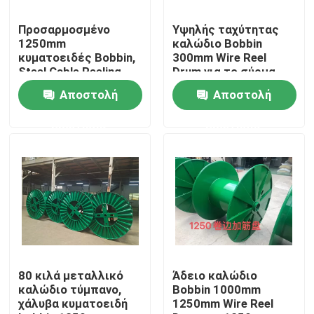
Προσαρμοσμένο
Υψηλής ταχύτητας
Σχετικά με εμάς
1250mm
καλώδιο Bobbin
κυματοειδές Bobbin,
300mm Wire Reel
Steel Cable Reeling
Drum για το σύρμα
Επισκεψή εργοστασίου
Drum
μηχανή σχεδίασης
Αποστολή
Αποστολή
ερώτησης
ερώτησης
Έλεγχος ποιότητας
Επικοινωνήστε μαζί μας
Ζητήστε μια προσφορά
Μηχανή εκτόξευσης καλωδίων
80 κιλά μεταλλικό
Άδειο καλώδιο
καλώδιο τύμπανο,
Bobbin 1000mm
χάλυβα κυματοειδή
1250mm Wire Reel
Μηχανή εκτόξευσης συρμάτων