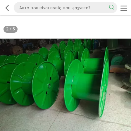
2
/
5