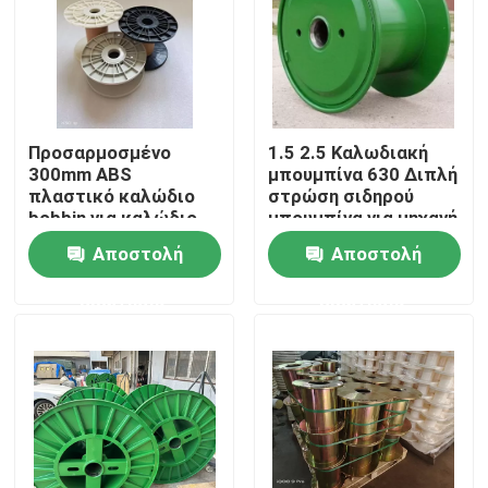
Προσαρμοσμένο
1.5 2.5 Καλωδιακή
300mm ABS
μπουμπίνα 630 Διπλή
πλαστικό καλώδιο
στρώση σιδηρού
bobbin για καλώδιο
μπουμπίνα για μηχανή
κατασκευής μηχανή
ομαδοποίησης
Αποστολή
Αποστολή
ερώτησης
ερώτησης
Σπίτι
Προϊόντα
Βίντεο