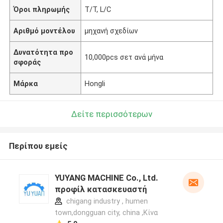
Όροι πληρωμής
T/T, L/C
Αριθμό μοντέλου
μηχανή σχεδίων
Δυνατότητα προ
10,000pcs σετ ανά μήνα
σφοράς
Μάρκα
Hongli
Δείτε περισσότερων
Περίπου εμείς
YUYANG MACHINE Co., Ltd.
προφίλ κατασκευαστή
chigang industry , humen
town,dongguan city, china ,Κίνα