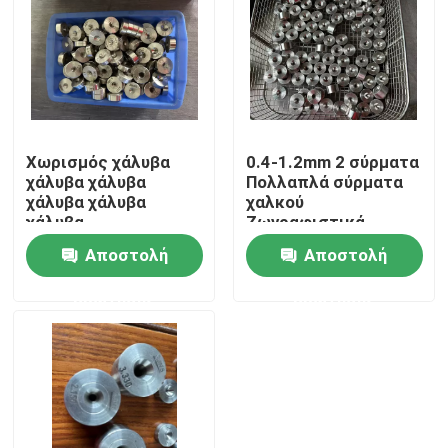
Σχετικά με εμάς
Επισκεψή εργοστασίου
Χωρισμός χάλυβα
0.4-1.2mm 2 σύρματα
χάλυβα χάλυβα
Πολλαπλά σύρματα
Έλεγχος ποιότητας
χάλυβα χάλυβα
χαλκού
χάλυβα
Ζωγραφιστικά
πλέγματα 17
Επικοινωνήστε μαζί μας
Αποστολή
Αποστολή
πλέγματα
Πολυκρυσταλλικά
ερώτησης
ερώτησης
διαμαντένια
Ζητήστε μια προσφορά
πλέγματα
Μηχανή εκτόξευσης καλωδίων
Μηχανή εκτόξευσης συρμάτων