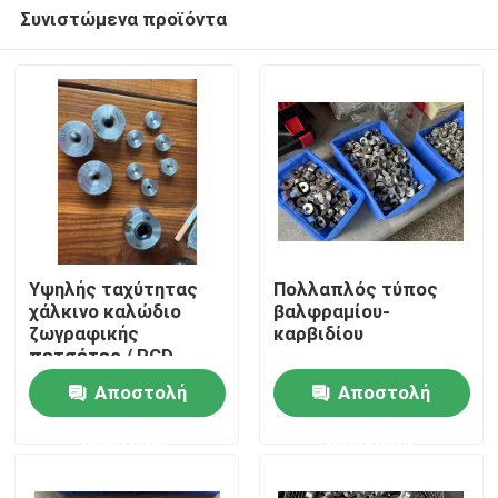
Συνιστώμενα προϊόντα
Υψηλής ταχύτητας
Πολλαπλός τύπος
χάλκινο καλώδιο
βαλφραμίου-
ζωγραφικής
καρβιδίου
Σπίτι
πετσέτες / PCD
ζωγραφική
Αποστολή
Αποστολή
πετσέτες για το
Προϊόντα
καλώδιο σχεδιασμού
ερώτησης
ερώτησης
μηχανή
Βίντεο