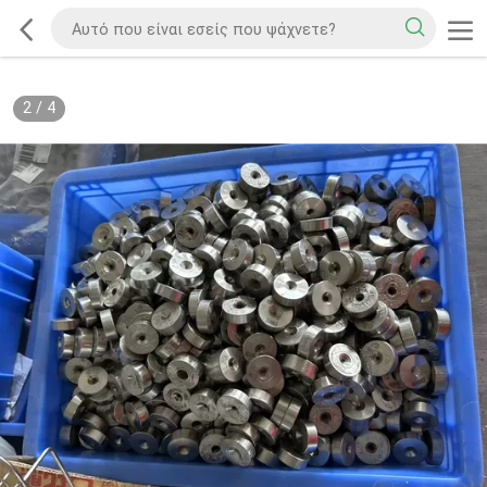
2
/
4