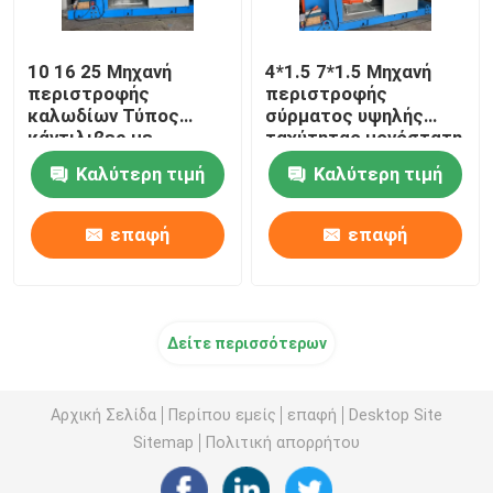
10 16 25 Μηχανή
4*1.5 7*1.5 Μηχανή
περιστροφής
περιστροφής
καλωδίων Τύπος
σύρματος υψηλής
κάντιλιβερ με
ταχύτητας μονόστατη
μετατροπέα Yaskawa
Καλύτερη τιμή
Καλύτερη τιμή
επαφή
επαφή
Δείτε περισσότερων
Αρχική Σελίδα
Περίπου εμείς
επαφή
Desktop Site
Sitemap
Πολιτική απορρήτου