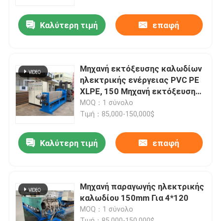
Καλύτερη τιμή
επαφή
Σχετικά με εμάς
Επισκεψή εργοστασίου
Μηχανή εκτόξευσης καλωδίων
ηλεκτρικής ενέργειας PVC PE
Έλεγχος ποιότητας
XLPE, 150 Μηχανή εκτόξευσης
εκτόξευσης
MOQ：1 σύνολο
Τιμή：85,000-150,000$
Επικοινωνήστε μαζί μας
Καλύτερη τιμή
επαφή
Ζητήστε μια προσφορά
Μηχανή εκτόξευσης καλωδίων
Μηχανή παραγωγής ηλεκτρικής
καλωδίου 150mm Για 4*120
MOQ：1 σύνολο
Μηχανή εκτόξευσης συρμάτων
Τιμή：85,000-150,000$