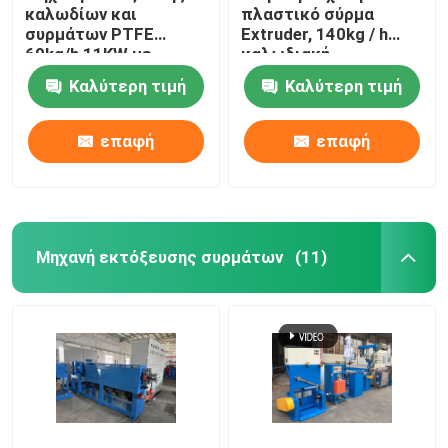
καλωδίων και
πλαστικό σύρμα
συρμάτων PTFE
Extruder, 140kg / h
60kg/h 11KW με
καλωδιακή
κινητήρα Siemens
κατασκευή μηχανή
Καλύτερη τιμή
Καλύτερη τιμή
επαφή
επαφή
Μηχανή εκτόξευσης συρμάτων
(11)