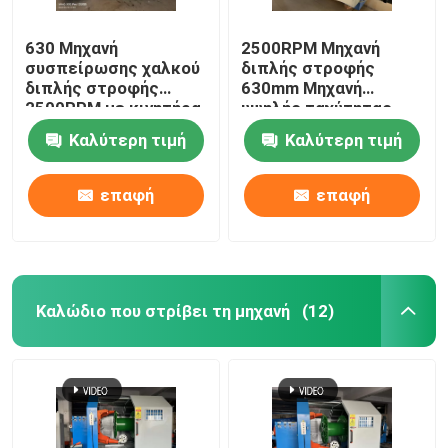
630 Μηχανή
2500RPM Μηχανή
συσπείρωσης χαλκού
διπλής στροφής
διπλής στροφής
630mm Μηχανή
2500RPM με κινητήρα
υψηλής ταχύτητας
Siemens
Καλύτερη τιμή
Καλύτερη τιμή
επαφή
επαφή
Καλώδιο που στρίβει τη μηχανή
(12)