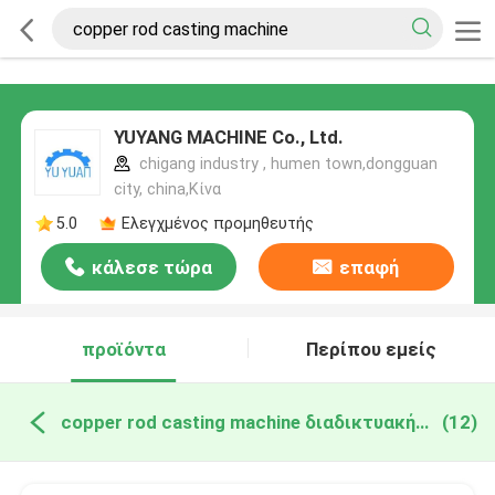
YUYANG MACHINE Co., Ltd.
chigang industry , humen town,dongguan
city, china,Κίνα
5.0
Ελεγχμένος προμηθευτής
κάλεσε τώρα
επαφή
προϊόντα
Περίπου εμείς
copper rod casting machine διαδικτυακή κατασκευή
(12)