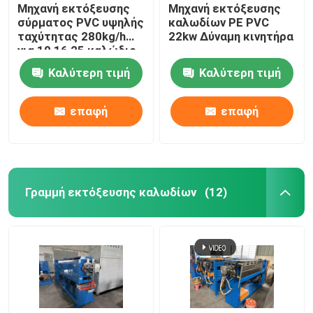
Μηχανή εκτόξευσης
Μηχανή εκτόξευσης
σύρματος PVC υψηλής
καλωδίων PE PVC
ταχύτητας 280kg/h
22kw Δύναμη κινητήρα
για 10 16 25 καλώδιο
Καλύτερη τιμή
Καλύτερη τιμή
επαφή
επαφή
Γραμμή εκτόξευσης καλωδίων
(12)