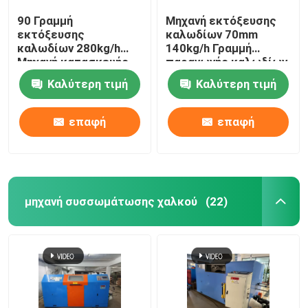
90 Γραμμή
Μηχανή εκτόξευσης
εκτόξευσης
καλωδίων 70mm
καλωδίων 280kg/h
140kg/h Γραμμή
Μηχανή κατασκευής
παραγωγής καλωδίων
καλωδίων PVC με
διαδικτύου
Καλύτερη τιμή
Καλύτερη τιμή
κινητήρα Siemens
επαφή
επαφή
μηχανή συσσωμάτωσης χαλκού
(22)