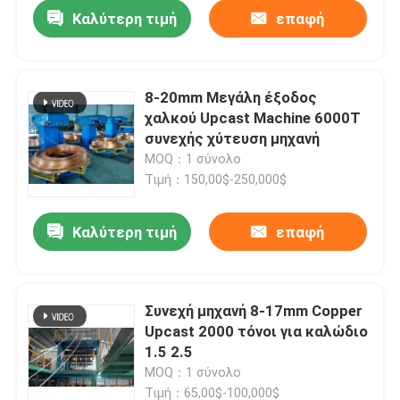
Καλύτερη τιμή
επαφή
8-20mm Μεγάλη έξοδος
χαλκού Upcast Machine 6000T
συνεχής χύτευση μηχανή
MOQ：1 σύνολο
Τιμή：150,00$-250,000$
Καλύτερη τιμή
επαφή
Σπίτι
Συνεχή μηχανή 8-17mm Copper
Upcast 2000 τόνοι για καλώδιο
Προϊόντα
1.5 2.5
MOQ：1 σύνολο
Βίντεο
Τιμή：65,00$-100,000$