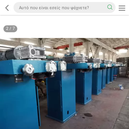
2
/
7