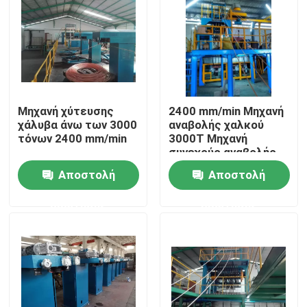
Σχετικά με εμάς
Επισκεψή εργοστασίου
Μηχανή χύτευσης
2400 mm/min Μηχανή
χάλυβα άνω των 3000
αναβολής χαλκού
Έλεγχος ποιότητας
τόνων 2400 mm/min
3000T Μηχανή
συνεχούς αναβολής
Επικοινωνήστε μαζί μας
Αποστολή
Αποστολή
ερώτησης
ερώτησης
Ζητήστε μια προσφορά
Μηχανή εκτόξευσης καλωδίων
Μηχανή εκτόξευσης συρμάτων