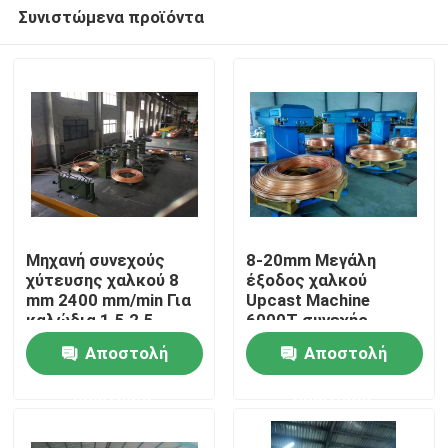
Συνιστώμενα προϊόντα
Μηχανή συνεχούς
8-20mm Μεγάλη
χύτευσης χαλκού 8
έξοδος χαλκού
mm 2400 mm/min Για
Upcast Machine
Σπίτι
καλώδια 1.5 2.5
6000T συνεχής
χύτευση μηχανή
Αποστολή
Αποστολή
Προϊόντα
ερώτησης
ερώτησης
Βίντεο