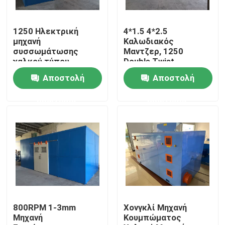
Σχετικά με εμάς
1250 Ηλεκτρική
4*1.5 4*2.5
μηχανή
Καλωδιακός
συσσωμάτωσης
Μαντζερ, 1250
Επισκεψή εργοστασίου
χαλκού τύπου
Double Twist
καλωδίου με
Μαντζερ με NSK Bear
Αποστολή
Αποστολή
μονοτροπία
Έλεγχος ποιότητας
ερώτησης
ερώτησης
Επικοινωνήστε μαζί μας
Ζητήστε μια προσφορά
Μηχανή εκτόξευσης καλωδίων
800RPM 1-3mm
Χονγκλί Μηχανή
Μηχανή
Κουμπώματος
Μηχανή εκτόξευσης συρμάτων