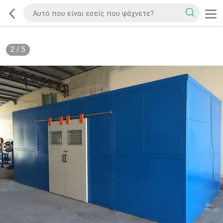
2
/
5