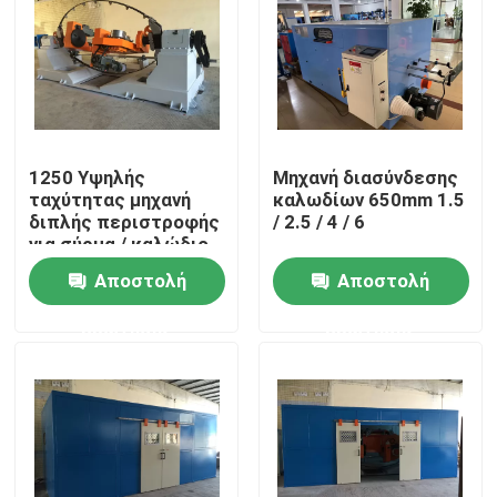
1250 Υψηλής
Μηχανή διασύνδεσης
ταχύτητας μηχανή
καλωδίων 650mm 1.5
διπλής περιστροφής
/ 2.5 / 4 / 6
για σύρμα / καλώδιο
10 16 25 4 * 2.5
Αποστολή
Αποστολή
ερώτησης
ερώτησης
Σπίτι
Προϊόντα
Βίντεο