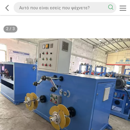
2
/
3