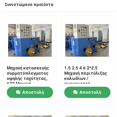
Συνιστώμενα προϊόντα
Μηχανή κατασκευής
1.5 2.5 4 6 2*2.5
συρματόπλεγματος
Μηχανή περιτύλιξης
υψηλής ταχύτητας,
καλωδίων /
Σπίτι
630 Μηχανή
συσκευαστή
κατασκευής
καλωδίων με
Αποστολή
Αποστολή
συρματόπλεγματος
σερβοκινητήρα
Προϊόντα
διπλής κεφαλής
ερώτησης
ερώτησης
Βίντεο