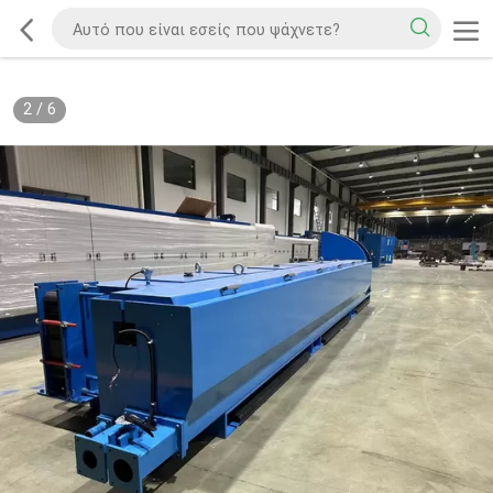
2
/
6