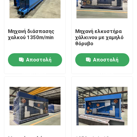
Σχετικά με εμάς
Μηχανή διάσπασης
Μηχανή ελκυστήρα
Επισκεψή εργοστασίου
χαλκού 1350m/min
χάλκινου με χαμηλό
θόρυβο
Έλεγχος ποιότητας
Αποστολή
Αποστολή
ερώτησης
ερώτησης
Επικοινωνήστε μαζί μας
Ζητήστε μια προσφορά
Μηχανή εκτόξευσης καλωδίων
Μηχανή εκτόξευσης συρμάτων