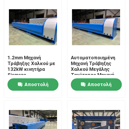
1.2mm Μηχανή
Αυτοματοποιημένη
Τράβηξης Χαλκού με
Μηχανή Τράβηξης
132kW κινητήρα
Χαλκού Μεγάλης
Siemens
Ταχύτητας Μηχανή
Τράβηξης Αλουμινίου
Αποστολή
Αποστολή
Σπίτι
ερώτησης
ερώτησης
Προϊόντα
Βίντεο