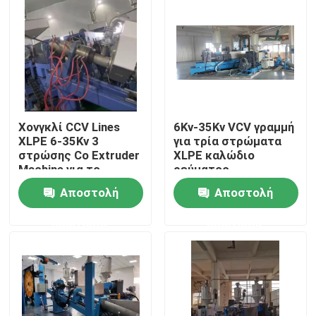
Χονγκλί CCV Lines
6Kv-35Kv VCV γραμμή
XLPE 6-35Kv 3
για τρία στρώματα
στρώσης Co Extruder
XLPE καλώδιο
Machine για το
ρεύματος
καλώδιο ισχύος 240
Αποστολή
Αποστολή
Σπίτι
ερώτησης
ερώτησης
Προϊόντα
Βίντεο