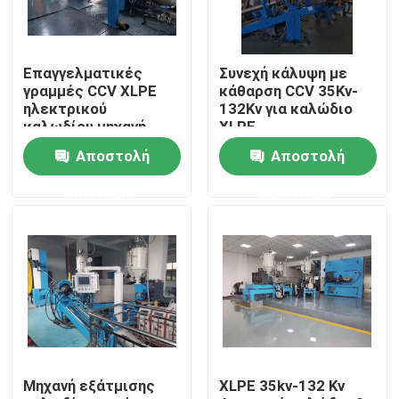
Σχετικά με εμάς
Επαγγελματικές
Συνεχή κάλυψη με
γραμμές CCV XLPE
κάθαρση CCV 35Kv-
Επισκεψή εργοστασίου
ηλεκτρικού
132Kv για καλώδιο
καλωδίου μηχανή
XLPE
extruder
Αποστολή
Αποστολή
Έλεγχος ποιότητας
ερώτησης
ερώτησης
Επικοινωνήστε μαζί μας
Ζητήστε μια προσφορά
Μηχανή εκτόξευσης καλωδίων
Μηχανή εξάτμισης
XLPE 35kv-132 Kv
Μηχανή εκτόξευσης συρμάτων