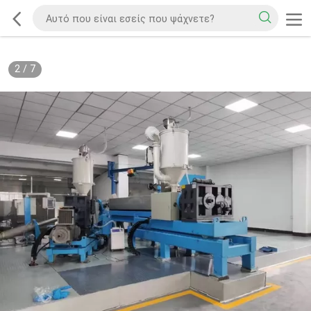
2
/
7