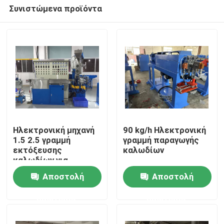
Συνιστώμενα προϊόντα
Ηλεκτρονική μηχανή
90 kg/h Ηλεκτρονική
1.5 2.5 γραμμή
γραμμή παραγωγής
εκτόξευσης
καλωδίων
Σπίτι
καλωδίων για
καλώδια PVC
Αποστολή
Αποστολή
Προϊόντα
ερώτησης
ερώτησης
Βίντεο