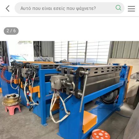
2
/
6