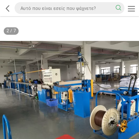
2
/
7