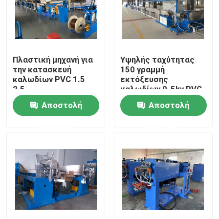
Σχετικά με εμάς
Επισκεψή εργοστασίου
Πλαστική μηχανή για
Υψηλής ταχύτητας
την κατασκευή
150 γραμμή
καλωδίων PVC 1.5
εκτόξευσης
2.5
καλωδίων 0-5kv PVC
Έλεγχος ποιότητας
/ PE μηχανή
Αποστολή
Αποστολή
εκτόξευσης για 4 *
300
Επικοινωνήστε μαζί μας
ερώτησης
ερώτησης
Ζητήστε μια προσφορά
Μηχανή εκτόξευσης καλωδίων
Μηχανή εκτόξευσης συρμάτων