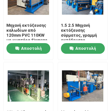
Σχετικά με εμάς
Μηχανή εκτόξευσης
1.5 2.5 Μηχανή
Επισκεψή εργοστασίου
καλωδίων από
εκτόξευσης
120mm PVC 110KW
σύρματος, γραμμή
με κινητήρα Siemens
εκτόξευσης
καλωδίων με κάλυψη
Έλεγχος ποιότητας
Αποστολή
Αποστολή
σακούλας
ερώτησης
ερώτησης
Επικοινωνήστε μαζί μας
Ζητήστε μια προσφορά
Μηχανή εκτόξευσης καλωδίων
Μηχανή εκτόξευσης συρμάτων