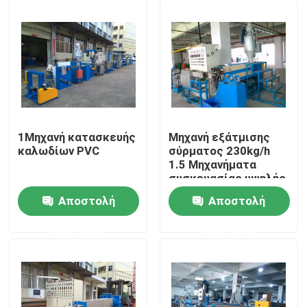
1Μηχανή κατασκευής
Μηχανή εξάτμισης
καλωδίων PVC
σύρματος 230kg/h
1.5 Μηχανήματα
συσκευασίας υψηλής
ταχύτητας
Αποστολή
Αποστολή
Σπίτι
ερώτησης
ερώτησης
Προϊόντα
Βίντεο