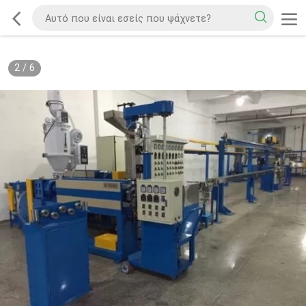
2
/
6