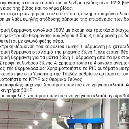
πιφάνειας στο εσωτερικό του κυλίνδρου βίδας είναι R2-3 β
νειας της βίδας και το νήμα βίδας.
ιο ταχυτήτων: μίμηση ιταλικού τύπου, σκληροποιημένο ελικο
ση με λάδι, υψηλής απόδοσης σβήσιμο της επιφάνειας των δ
.
ρική θέρμανση: συνολικά 380V, με ακόμη και τριστάσια διαχω
η ηλεκτρικής θέρμανσης κυλίνδρου βίδας 4, η θέρμανση με δ
ετείται με αγωγό ψύξης αέρα.
κτρική θέρμανση του κεφαλιού ζώνης 1, θέρμανση με χυτοειδ
ρική θέρμανση στο λαιμό της μηχανής ζώνη 1, ηλεκτρική θέ
ρική θέρμανση για τα μάτια ζώνη 1, θέρμανση από τα ηλεκτρ
 Στροφή κυλίνδρου ζώνης 4, χρησιμοποιήστε 4 σύνολα ανεμισ
ος της θερμοκρασίας: Χρησιμοποιήστε το PID αυτόματο μετ
κευάστηκε στο Yangming της Ταϊβάν, ρυθμίστε αυτόματα τον
μοποιήστε το KTYP ως θερμικό ζεύγος.
μο κεφαλής μηχανής: Χρησιμοποιώντας ένα γρήγορο κλειδί αλυ
 κινητήρα: 50HP.
μα κεφαλής: χρησιμοποιώντας ένα γρήγορο κλειδί αγκυροβόλ