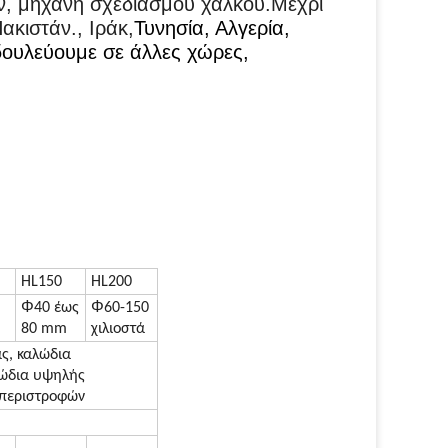
ν, μηχανή σχεδιασμού χαλκού.Μέχρι
κιστάν., Ιράκ,
Τυνησία, Αλγερία,
 δουλεύουμε σε άλλες χώρες,
HL150
HL200
Φ
Φ
40 έως
60-150
80 mm
χιλιοστά
ας, καλώδια
λώδια υψηλής
 περιστροφών