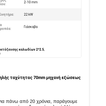
τρος
2-10 mm
ίου:
Κινητήρα:
22 kW
τα
Γιάσκαβα
ροπέα:
κτόξευσης καλωδίων 2*2.5
,
m
υψηλής ταχύτητας 70mm μηχανή εξώσεως
 για πάνω από 20 χρόνια, παράγουμε