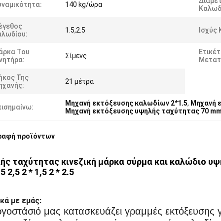
Διάμε
υναμικότητα:
140 kg/ώρα
Καλωδ
έγεθος
1.5,2.5
Ισχύς 
αλωδίου:
άρκα Του
Ετικέ
Σίμενς
νητήρα:
Μετατ
ήκος Της
21 μέτρα
ηχανής:
Μηχανή εκτόξευσης καλωδίων 2*1.5
,
Μηχανή ε
πισημαίνω:
Μηχανή εκτόξευσης υψηλής ταχύτητας 70 m
ραφή προϊόντων
ής ταχύτητας κινεζική μάρκα σύρμα και καλώδιο 
5 2,5 2 * 1,5 2 * 2.5
κά με εμάς:
ργοστάσιό μας κατασκευάζει γραμμές εκτόξευσης