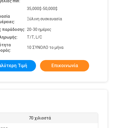
ελίας min:
35,000$-50,000$
υασία
Ξύλινη συσκευασία
έρειες:
ς παράδοσης:
20-30 ημέρες
πληρωμής:
T/T, L/C
ότητα
10 ΣΥΝΟΛΟ το μήνα
οράς:
αλύτερη Τιμή
Επικοινωνία
70 χιλιοστά