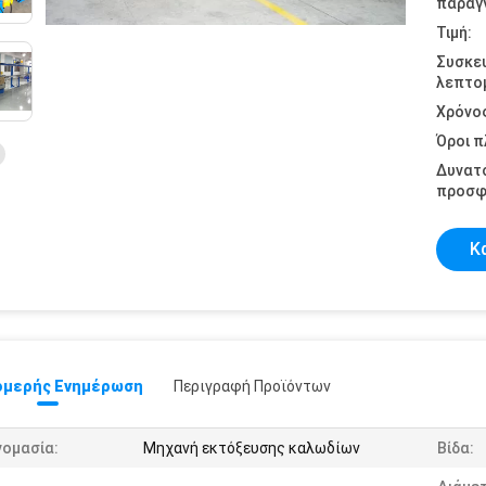
παραγγ
Τιμή:
Συσκε
λεπτομ
Χρόνο
Όροι 
Δυνατ
προσφ
Κ
μερής Ενημέρωση
Περιγραφή Προϊόντων
νομασία:
Μηχανή εκτόξευσης καλωδίων
Βίδα: