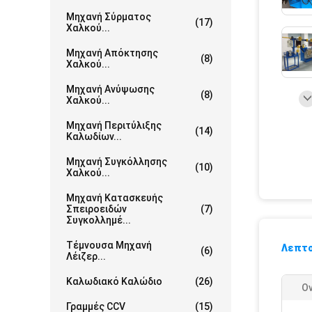
Μηχανή Σύρματος
(17)
Χαλκού...
Μηχανή Απόκτησης
(8)
Χαλκού...
Μηχανή Ανύψωσης
(8)
Χαλκού...
Μηχανή Περιτύλιξης
(14)
Καλωδίων...
Μηχανή Συγκόλλησης
(10)
Χαλκού...
Μηχανή Κατασκευής
Σπειροειδών
(7)
Συγκολλημέ...
Τέμνουσα Μηχανή
Λεπτο
(6)
Λέιζερ...
Καλωδιακό Καλώδιο
(26)
Ο
Γραμμές CCV
(15)