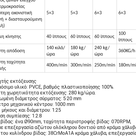
ός ζωνών ελέγχου
ερμοκρασίας
ότερη ακονιστική
5+3
5+3
6+3
6+3
νή + διασταυρούμενη
λή)
100
μη κίνησης
40 ίππους
60 ίππους
60 ίππους
ίππους
140 κιλά/
180 kg/
240 kg/
στη απόδοση
360KG/h
ώρα
ώρα
ώρα
τη ταχύτητα
400m/min
300m/min
250m/min
180m/m
μής
ητής εκτόξευσης
όσιμο υλικό: PVCE, βαθμός πλαστικοποίησης 100%.
τη χωρητικότητα εκτόξευσης: 280 kg/ώρα.
ωμένη διάμετρος σύρματος: 5·20 mm
τρο μηχανικού κέντρου: 1000 mm
 μήκους και διάμετρου: 1:25
ση συμπίεσης: 1:2.8
 βίδας: ένα Ø90mm, ταχύτητα περιστροφής βίδας: 070RPM,
με επεξεργασία αζώτου ολόκληρου δοντιού από κράμα χάλυβ
 του κυλίνδρου βίδας: 38CrMoA1A κράμα χάλυβα, επεξεργασί