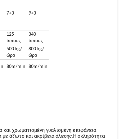
7+3
9+3
125
340
ίππους
ίππους
500 kg/
800 kg/
ώρα
ώρα
in
80m/min
80m/min
α και χρωματισμένη γυαλισμένη επιφάνεια
α με άζωτο και ακρίβεια άλεσης.Η σκληρότητα