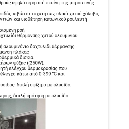
αθμούς υψηλότερη από εκείνη της μπροστινής
ειδές κιβώτιο ταχυτήτων, υλικό χυτού χάλυβα,
οντιών και υιοθέτηση ιαπωνικού ρουλευτή
ρισμένη ροή.
αχτυλίδι θέρμανσης χυτού αλουμινίου
ή αλουμινένιο δαχτυλίδι θέρμανσης.
ρμανση πλάκας
οθερμικά δισκία.
τήρων ψύξης ((250W).
ρητή ελέγχου θερμοκρασίας που
 έλεγχο κάτω από 0-399 °C και
σίδας, διπλή σφίξιμο με αλυσίδα.
ησης, διπλή κράτηση με αλυσίδα.