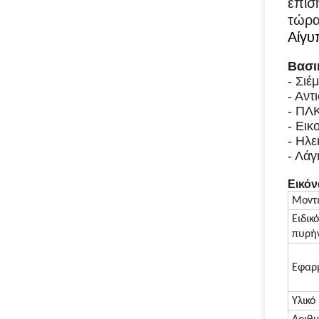
επίσ
τώρα
Αίγυ
Βασι
- Σιέ
- Αν
- ΠΛ
- Εικ
- Ηλε
- Λά
Εικόν
Μοντ
Ειδικ
πυρή
Εφαρ
Υλικό