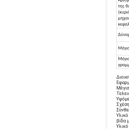
Αριθμ
της θ
(κυρι
μηχα
κεφα
Δύνα
Μέγι
Μέγισ
γραμ
Διοικ
Εφαρμ
Μέγισ
Τελει
Υψόμε
Σχέση
Σύνθε
Υλικό
βίδα 
Υλικό