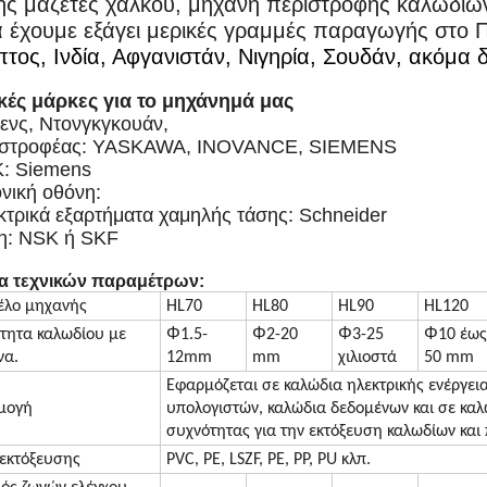
ης μαζέτες χαλκού, μηχανή περιστροφής καλωδίω
 έχουμε εξάγει μερικές γραμμές παραγωγής στο Πα
πτος, Ινδία, Αφγανιστάν, Νιγηρία, Σουδάν, ακόμα
κές μάρκες για το μηχάνημά μας
μενς, Ντονγκγκουάν,
τιστροφέας: YASKAWA, INOVANCE, SIEMENS
Κ: Siemens
ονική οθόνη:
κτρικά εξαρτήματα χαμηλής τάσης: Schneider
γη: NSK ή SKF
α τεχνικών παραμέτρων:
έλο μηχανής
HL70
HL80
HL90
HL120
Φ
Φ
Φ
Φ
ότητα καλωδίου με
1.5-
2-20
3-25
10 έως
να.
12mm
mm
χιλιοστά
50 mm
Εφαρμόζεται σε καλώδια ηλεκτρικής ενέργει
μογή
υπολογιστών, καλώδια δεδομένων και σε κα
συχνότητας για την εκτόξευση καλωδίων και
 εκτόξευσης
PVC, PE, LSZF, PE, PP, PU κλπ.