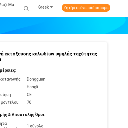
Μαζί Μα
Greek
Ζητήστε ένα απόσπασμα
ή εκτόξευσης καλωδίων υψηλής ταχύτητας
m
μέρειες:
καταγωγής:
Dongguan
:
Hongli
οίηση:
CE
 μοντέλου:
70
μής & Αποστολής Όροι:
ητα
1 σύνολο