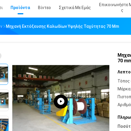
Επικοινωνήστε 
τι
Προϊόντα
Βίντεο
Σχετικά Με Εμάς
Σ
ων
Μηχανή Εκτόξευσης Καλωδίων Υψηλής Ταχύτητας 70 Mm
Μηχαν
70 m
Λεπτο
Τόπος 
Μάρκα
Πιστοπ
Αριθμό
Πληρω
Ποσότ