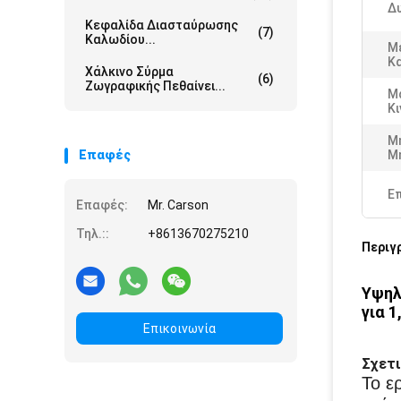
Δ
Κεφαλίδα Διασταύρωσης
(7)
Καλωδίου...
Μ
Κ
Χάλκινο Σύρμα
(6)
Ζωγραφικής Πεθαίνει...
Μ
Κι
Μ
Επαφές
Μ
Ε
Επαφές:
Mr. Carson
Τηλ.::
+8613670275210
Περιγ
Υψηλ
για 1,
Επικοινωνία
Σχετι
Το ε