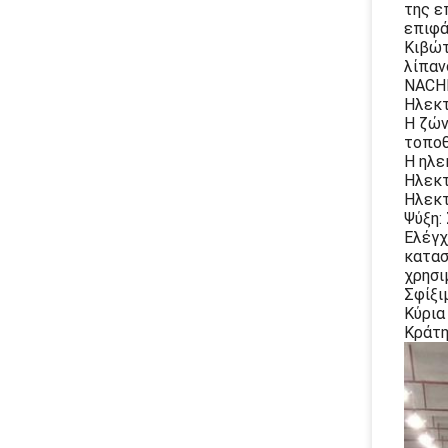
της ε
επιφά
Κιβώτ
λίπαν
NACHI
Ηλεκτ
Η ζών
τοποθ
Η ηλε
Ηλεκτ
Ηλεκτ
Ψύξη:
Ελέγχ
κατασ
χρησι
Σφίξι
Κύρια
Κράτη