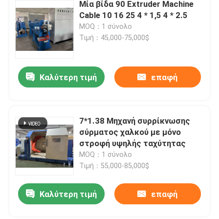
Μία βίδα 90 Extruder Machine
Cable 10 16 25 4 * 1,5 4 * 2.5
MOQ：1 σύνολο
Τιμή：45,000-75,000$
Καλύτερη τιμή
επαφή
7*1.38 Μηχανή συρρίκνωσης
σύρματος χαλκού με μόνο
στροφή υψηλής ταχύτητας
MOQ：1 σύνολο
Τιμή：55,000-85,000$
Καλύτερη τιμή
επαφή