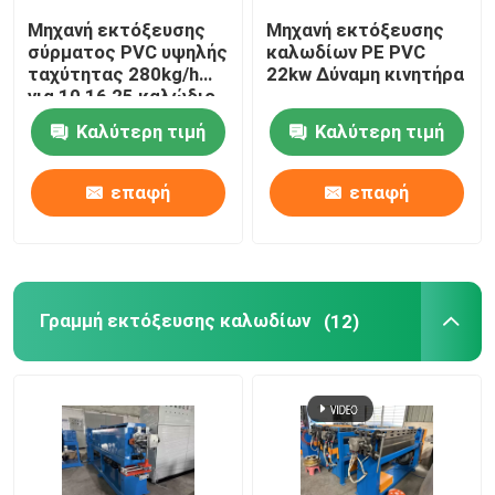
Μηχανή εκτόξευσης
Μηχανή εκτόξευσης
σύρματος PVC υψηλής
καλωδίων PE PVC
ταχύτητας 280kg/h
22kw Δύναμη κινητήρα
για 10 16 25 καλώδιο
Καλύτερη τιμή
Καλύτερη τιμή
επαφή
επαφή
Γραμμή εκτόξευσης καλωδίων
(12)