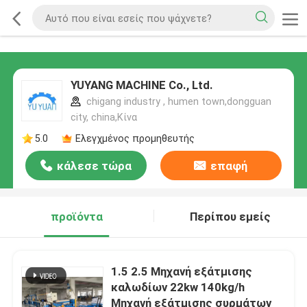
YUYANG MACHINE Co., Ltd.
chigang industry , humen town,dongguan
city, china,Κίνα
5.0
Ελεγχμένος προμηθευτής
κάλεσε τώρα
επαφή
προϊόντα
Περίπου εμείς
1.5 2.5 Μηχανή εξάτμισης
καλωδίων 22kw 140kg/h
Μηχανή εξάτμισης συρμάτων