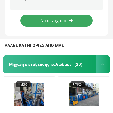
132kw Μηχανή Τραβήματος Ακριβών Χαλκού 13 Σκοπών Για την Παραγωγή Διοδηγού Χαλκού
Χονγκλί 13 Dies Μηχανή Τραβήματος Χαλκού 1350m/min Μηχανή Τραβήματος Χαλκού 1350m/min
Γραμμή εκτόξευσης καλωδίων
Μηχανή διάσπασης χαλκού 1350m/min
1.2mm Μηχανή Τράβηξης Χαλκού με 132kW κινητήρα Siemens
μηχανή συσσωμάτωσης χαλκού
Καλώδιο που στρίβει τη μηχανή
ΑΛΛΕΣ ΚΑΤΗΓΟΡΙΕΣ ΑΠΟ ΜΑΣ
Μηχανή σύρματος χαλκού
Μηχανή εκτόξευσης καλωδίων
(20)
Μηχανή απόκτησης χαλκού
Μηχανή ανύψωσης χαλκού
Μηχανή περιτύλιξης καλωδίων