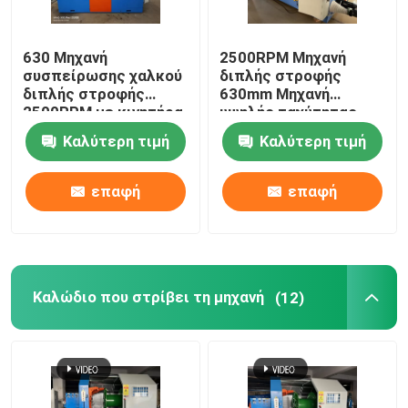
630 Μηχανή
2500RPM Μηχανή
συσπείρωσης χαλκού
διπλής στροφής
διπλής στροφής
630mm Μηχανή
2500RPM με κινητήρα
υψηλής ταχύτητας
Siemens
Καλύτερη τιμή
Καλύτερη τιμή
επαφή
επαφή
Καλώδιο που στρίβει τη μηχανή
(12)