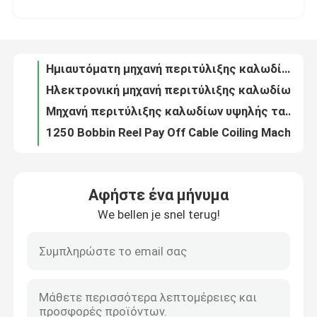
Ηλεκτρονική μηχανή περιτύλιξης καλωδίων 4*1.5 4*2.5 10 16 25 35 Μηχανή περιτύλιξης καλωδίων
Μηχανή περιτύλιξης καλωδίων υψηλής ταχύτητας 1250 για συσκευασία καλωδίων 4*1.5 4*2.5 10 16 25 35
Σχετικά με εμάς
1250 Bobbin Reel Pay Off Cable Coiling Machine για 25 35 καλώδιο
200m/min 1250 αυτόματη μηχανή περιτύλιξης συρματόπλεγματος με 1250mm αποπληρωμή
Επισκεψή εργοστασίου
1250 Αυτοματοποιημένη μηχανή περιτύλιξης καλωδίων PVC PE για καλώδια 4*2.5
4*1,5 4*2,5 Μηχανή περιτύλιξης καλωδίων
Έλεγχος ποιότητας
Αυτοματοποιημένη μηχανή σχεδίασης μεγάλου χαλκού / μηχανή σχεδίασης αλουμινίου με ηλεκτρονικό αναψυκτικό
Μηχανή υψηλής ταχύτητας 185 kW με online αναψυκτικό
Επικοινωνήστε μαζί μας
Μηχανή ελκυστήρα χάλκινου με χαμηλό θόρυβο
Αφήστε ένα μήνυμα
Μηχανή υψηλής ταχύτητας 1350m/min για το τράβηγμα χαλκού με ηλεκτρονική αναψύξη
We bellen je snel terug!
Ζητήστε μια προσφορά
185kw Μηχανήμα Τράβηξης Χαλκού 1350m/Min Με κινητήρα Siemens
11 Μηχανή ζωγραφικής χαλκού 8mm με είσοδο με αναψυκτικό πιστοποιημένο CE
13 Μηχανή Τράβηξης Χαλκού 132kw Μηχανή Τράβηξης Σύρματος Μεγάλης Ταχύτητας
Μηχανή εκτόξευσης καλωδίων
13 Μηχανή τράβηξης χαλκού 1300m/min Για καλώδιο 1.5 2.5 4 6
13 Μηχανή Τραβήματος Τριπλού Νήματος Με Συνεχή Εξαγωγή
Μηχανή εκτόξευσης συρμάτων