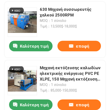
630 Μηχανή συσσωρευτής
χαλκού 2500RPM
MOQ：1 σύνολο
Τιμή：13,500$-18,000$
Καλύτερη τιμή
επαφή
Μηχανή εκτόξευσης καλωδίων
ηλεκτρικής ενέργειας PVC PE
Σπίτι
XLPE, 150 Μηχανή εκτόξευσης
εκτόξευσης
MOQ：1 σύνολο
Τιμή：85,000-150,000$
Προϊόντα
Καλύτερη τιμή
επαφή
Ημιαυτόματη μηχανή περιτύλιξης καλωδίων για 10 16 25 35 τετραγωνικών χιλιοστών καλώδιο ρεύματος
Βίντεο