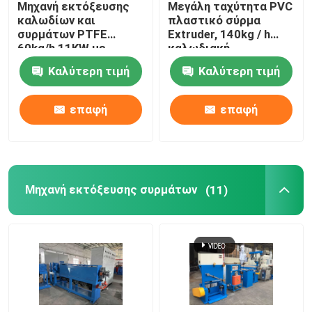
Μηχανή εκτόξευσης
Μεγάλη ταχύτητα PVC
καλωδίων και
πλαστικό σύρμα
Μηχανή συγκόλλησης χαλκού
συρμάτων PTFE
Extruder, 140kg / h
60kg/h 11KW με
καλωδιακή
κινητήρα Siemens
κατασκευή μηχανή
Καλύτερη τιμή
Καλύτερη τιμή
Μηχανή κατασκευής σπειροειδών συγκολλημένων σ
επαφή
επαφή
Τέμνουσα μηχανή λέιζερ
Καλωδιακό καλώδιο
Μηχανή εκτόξευσης συρμάτων
(11)
Γραμμές CCV
Κεφαλίδα διασταύρωσης καλωδίου
Χάλκινο σύρμα ζωγραφικής πεθαίνει