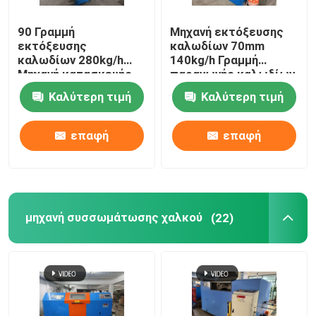
90 Γραμμή
Μηχανή εκτόξευσης
εκτόξευσης
καλωδίων 70mm
καλωδίων 280kg/h
140kg/h Γραμμή
Μηχανή κατασκευής
παραγωγής καλωδίων
καλωδίων PVC με
διαδικτύου
Καλύτερη τιμή
Καλύτερη τιμή
κινητήρα Siemens
επαφή
επαφή
μηχανή συσσωμάτωσης χαλκού
(22)