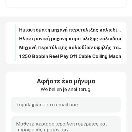
Ηλεκτρονική μηχανή περιτύλιξης καλωδίων 4*1.5 4*2.5 10 16 25 35 Μηχανή περιτύλιξης καλωδίων
Μηχανή περιτύλιξης καλωδίων υψηλής ταχύτητας 1250 για συσκευασία καλωδίων 4*1.5 4*2.5 10 16 25 35
Σχετικά με εμάς
1250 Bobbin Reel Pay Off Cable Coiling Machine για 25 35 καλώδιο
200m/min 1250 αυτόματη μηχανή περιτύλιξης συρματόπλεγματος με 1250mm αποπληρωμή
Επισκεψή εργοστασίου
1250 Αυτοματοποιημένη μηχανή περιτύλιξης καλωδίων PVC PE για καλώδια 4*2.5
4*1,5 4*2,5 Μηχανή περιτύλιξης καλωδίων
Έλεγχος ποιότητας
Αυτοματοποιημένη μηχανή σχεδίασης μεγάλου χαλκού / μηχανή σχεδίασης αλουμινίου με ηλεκτρονικό αναψυκτικό
Μηχανή υψηλής ταχύτητας 185 kW με online αναψυκτικό
Επικοινωνήστε μαζί μας
Μηχανή ελκυστήρα χάλκινου με χαμηλό θόρυβο
Αφήστε ένα μήνυμα
Μηχανή υψηλής ταχύτητας 1350m/min για το τράβηγμα χαλκού με ηλεκτρονική αναψύξη
We bellen je snel terug!
Ζητήστε μια προσφορά
185kw Μηχανήμα Τράβηξης Χαλκού 1350m/Min Με κινητήρα Siemens
11 Μηχανή ζωγραφικής χαλκού 8mm με είσοδο με αναψυκτικό πιστοποιημένο CE
13 Μηχανή Τράβηξης Χαλκού 132kw Μηχανή Τράβηξης Σύρματος Μεγάλης Ταχύτητας
Μηχανή εκτόξευσης καλωδίων
13 Μηχανή τράβηξης χαλκού 1300m/min Για καλώδιο 1.5 2.5 4 6
13 Μηχανή Τραβήματος Τριπλού Νήματος Με Συνεχή Εξαγωγή
Μηχανή εκτόξευσης συρμάτων