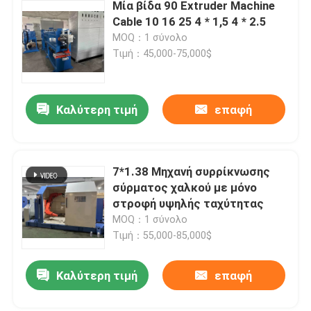
Μία βίδα 90 Extruder Machine
Cable 10 16 25 4 * 1,5 4 * 2.5
MOQ：1 σύνολο
Τιμή：45,000-75,000$
Καλύτερη τιμή
επαφή
7*1.38 Μηχανή συρρίκνωσης
σύρματος χαλκού με μόνο
στροφή υψηλής ταχύτητας
MOQ：1 σύνολο
Τιμή：55,000-85,000$
Καλύτερη τιμή
επαφή