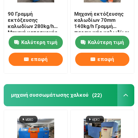
90 Γραμμή
Μηχανή εκτόξευσης
εκτόξευσης
καλωδίων 70mm
καλωδίων 280kg/h
140kg/h Γραμμή
Μηχανή κατασκευής
παραγωγής καλωδίων
καλωδίων PVC με
διαδικτύου
Καλύτερη τιμή
Καλύτερη τιμή
κινητήρα Siemens
επαφή
επαφή
μηχανή συσσωμάτωσης χαλκού
(22)