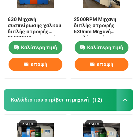
630 Μηχανή
2500RPM Μηχανή
συσπείρωσης χαλκού
διπλής στροφής
διπλής στροφής
630mm Μηχανή
2500RPM με κινητήρα
υψηλής ταχύτητας
Siemens
Καλύτερη τιμή
Καλύτερη τιμή
επαφή
επαφή
Καλώδιο που στρίβει τη μηχανή
(12)