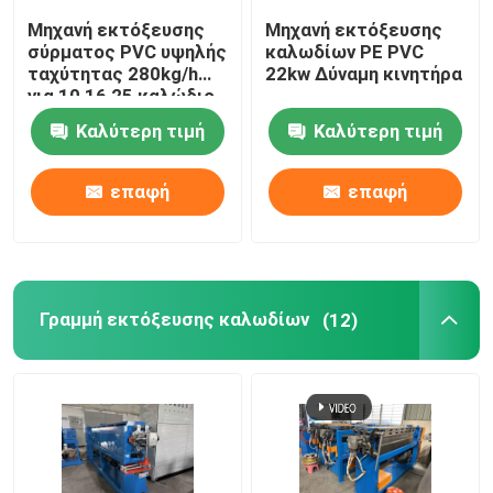
Μηχανή εκτόξευσης
Μηχανή εκτόξευσης
σύρματος PVC υψηλής
καλωδίων PE PVC
ταχύτητας 280kg/h
22kw Δύναμη κινητήρα
για 10 16 25 καλώδιο
Καλύτερη τιμή
Καλύτερη τιμή
επαφή
επαφή
Γραμμή εκτόξευσης καλωδίων
(12)