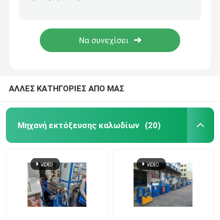
132kw Μηχανή Τραβήματος Ακριβών Χαλκού 13 Σκοπών Για την Παραγωγή Διοδηγού Χαλκού
Χονγκλί 13 Dies Μηχανή Τραβήματος Χαλκού 1350m/min Μηχανή Τραβήματος Χαλκού 1350m/min
Γραμμή εκτόξευσης καλωδίων
Μηχανή διάσπασης χαλκού 1350m/min
1.2mm Μηχανή Τράβηξης Χαλκού με 132kW κινητήρα Siemens
μηχανή συσσωμάτωσης χαλκού
Καλώδιο που στρίβει τη μηχανή
ΑΛΛΕΣ ΚΑΤΗΓΟΡΙΕΣ ΑΠΟ ΜΑΣ
Μηχανή σύρματος χαλκού
Μηχανή εκτόξευσης καλωδίων
(20)
Μηχανή απόκτησης χαλκού
Μηχανή ανύψωσης χαλκού
Μηχανή περιτύλιξης καλωδίων