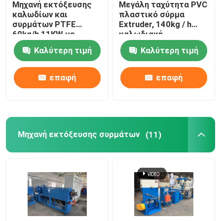
Μηχανή εκτόξευσης
Μεγάλη ταχύτητα PVC
καλωδίων και
πλαστικό σύρμα
Μηχανή συγκόλλησης χαλκού
συρμάτων PTFE
Extruder, 140kg / h
60kg/h 11KW με
καλωδιακή
κινητήρα Siemens
κατασκευή μηχανή
Καλύτερη τιμή
Καλύτερη τιμή
Μηχανή κατασκευής σπειροειδών συγκολλημένων σ
επαφή
επαφή
Τέμνουσα μηχανή λέιζερ
Καλωδιακό καλώδιο
Μηχανή εκτόξευσης συρμάτων
(11)
Γραμμές CCV
Κεφαλίδα διασταύρωσης καλωδίου
Χάλκινο σύρμα ζωγραφικής πεθαίνει