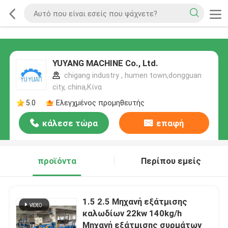
YUYANG MACHINE Co., Ltd.
chigang industry , humen town,dongguan
city, china,Κίνα
5.0
Ελεγχμένος προμηθευτής
κάλεσε τώρα
επαφή
προϊόντα
Περίπου εμείς
1.5 2.5 Μηχανή εξάτμισης
καλωδίων 22kw 140kg/h
Μηχανή εξάτμισης συρμάτων