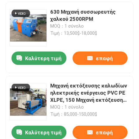
630 Μηχανή συσσωρευτής
χαλκού 2500RPM
MOQ：1 σύνολο
Τιμή：13,500$-18,000$
Καλύτερη τιμή
επαφή
Μηχανή εκτόξευσης καλωδίων
ηλεκτρικής ενέργειας PVC PE
Σπίτι
XLPE, 150 Μηχανή εκτόξευσης
εκτόξευσης
MOQ：1 σύνολο
Τιμή：85,000-150,000$
Προϊόντα
Καλύτερη τιμή
επαφή
Ημιαυτόματη μηχανή περιτύλιξης καλωδίων για 10 16 25 35 τετραγωνικών χιλιοστών καλώδιο ρεύματος
Βίντεο